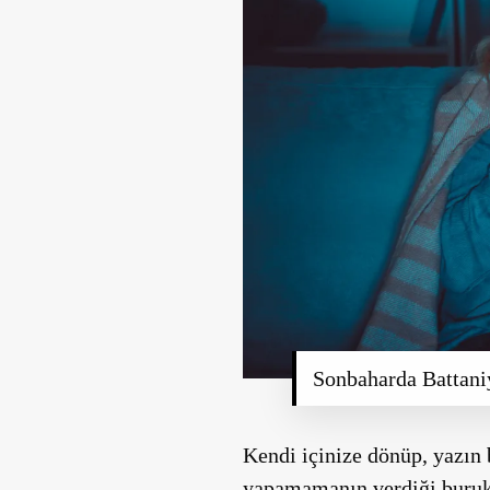
Sonbaharda Battani
Kendi içinize dönüp, yazın 
yapamamanın verdiği buruk h