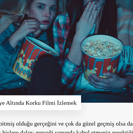
ye Altında Korku Filmi İzlemek
bitmiş olduğu gerçeğini ve çok da güzel geçmiş olsa da 
islere dalıp; gerçeği sonunda kabul etmeniz gerektiği