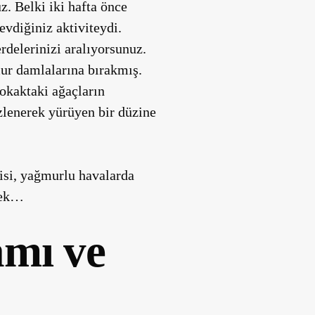
. Belki iki hafta önce
evdiğiniz aktiviteydi.
delerinizi aralıyorsunuz.
mur damlalarına bırakmış.
okaktaki ağaçların
zlenerek yürüyen bir düzine
si, yağmurlu havalarda
emek…
amı ve