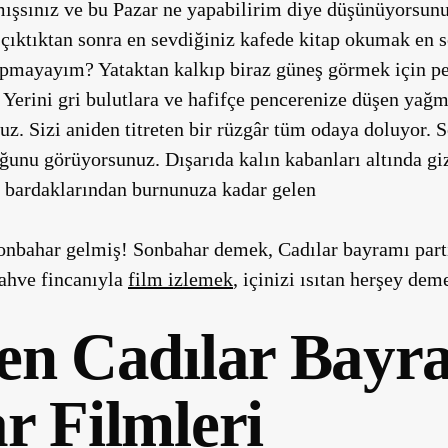
ışsınız ve bu Pazar ne yapabilirim diye düşünüyorsunuz
 çıktıktan sonra en sevdiğiniz kafede kitap okumak en s
pmayayım? Yataktan kalkıp biraz güneş görmek için per
Yerini gri bulutlara ve hafifçe pencerenize düşen yağ
. Sizi aniden titreten bir rüzgâr tüm odaya doluyor. S
ğunu görüyorsunuz. Dışarıda kalın kabanları altında gi
s bardaklarından burnunuza kadar gelen
bahar gelmiş! Sonbahar demek, Cadılar bayramı parti
kahve fincanıyla
film izlemek
, içinizi ısıtan herşey d
en Cadılar Bayr
r Filmleri