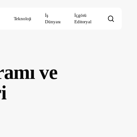
İş
İçgörü
search
Teknoloji
Dünyası
Editoryal
ramı ve
i