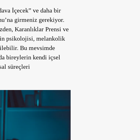
ava İçecek” ve daha bir
hu’na girmeniz gerekiyor.
zden, Karanlıklar Prensi ve
n psikolojisi, melankolik
rilebilir. Bu mevsimde
a bireylerin kendi içsel
al süreçleri