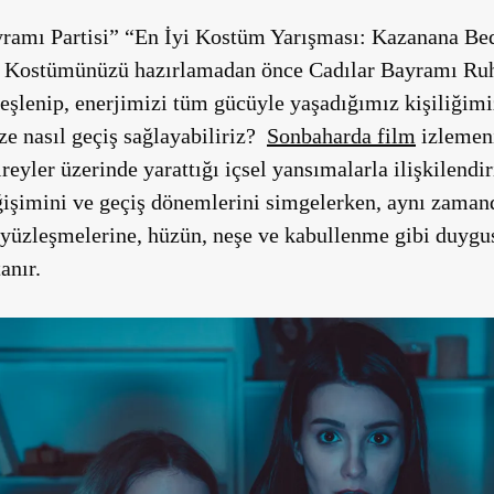
ramı Partisi” “En İyi Kostüm Yarışması: Kazanana Bed
lu. Kostümünüzü hazırlamadan önce Cadılar Bayramı Ru
eşlenip, enerjimizi tüm gücüyle yaşadığımız kişiliğimi
e nasıl geçiş sağlayabiliriz?
Sonbaharda film
izlemeni
reyler üzerinde yarattığı içsel yansımalarla ilişkilendi
ğişimini ve geçiş dönemlerini simgelerken, aynı zamand
yüzleşmelerine, hüzün, neşe ve kabullenme gibi duygus
anır.