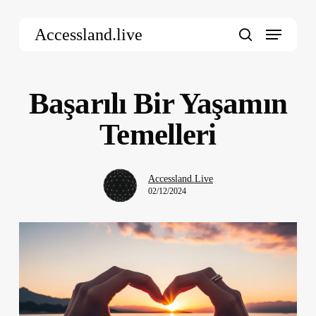
Skip
Menu
to
Accessland.live
main
search
content
Başarılı Bir Yaşamın
Temelleri
Accessland.Live
02/12/2024