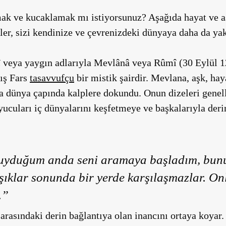
mak ve kucaklamak mı istiyorsunuz? Aşağıda hayat ve 
ler, sizi kendinize ve çevrenizdeki dünyaya daha da yak
î
veya yaygın adlarıyla
Mevlânâ
veya
Rûmî
(30 Eylül 1
ış Fars
tasavvufçu
bir mistik şairdir. Mevlana, aşk, hay
a dünya çapında kalplere dokundu. Onun dizeleri genell
yucuları iç dünyalarını keşfetmeye ve başkalarıyla der
duyduğum anda seni aramaya başladım, bun
ıklar sonunda bir yerde karşılaşmazlar. On
.”
 arasındaki derin bağlantıya olan inancını ortaya koyar.