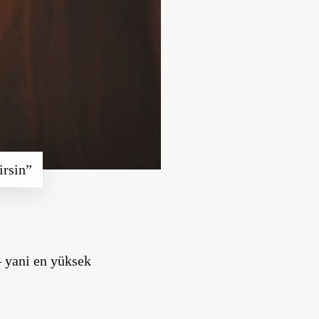
irsin”
— yani en yüksek