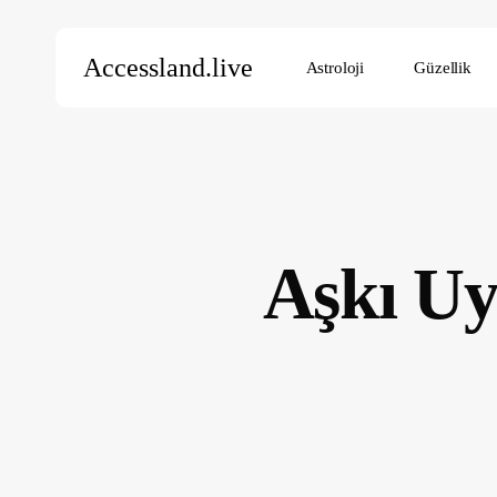
Skip
to
Accessland.live
Astroloji
Güzellik
main
content
Aramak için Enter’a, kapatmak için ESC’ye basın
Aşkı Uy