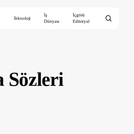
İş
İçgörü
search
Teknoloji
Dünyası
Editoryal
 Sözleri