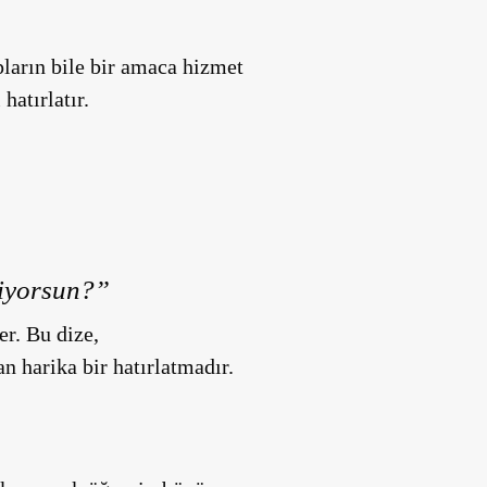
pların bile bir amaca hizmet
atırlatır.
diyorsun?”
r. Bu dize,
 harika bir hatırlatmadır.