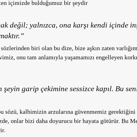
aten içimizde bulduğumuz bir şeydir
k değil; yalnızca, ona karşı kendi içinde in
maktır.”
sözlerinden biri olan bu dize, bize aşkın zaten varlığı
evimiz, onu tam anlamıyla yaşamamızı engelleyen korku
 şeyin garip çekimine sessizce kapıl. Bu seni
bu sözü, kalbimizin arzularına güvenmemiz gerektiğini 
izde, onlar bizi daha doyurucu bir hayata götürür. Bu M
ir.