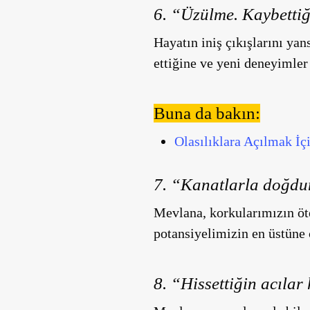
6. “Üzülme. Kaybettiğ
Hayatın iniş çıkışlarını ya
ettiğine ve yeni deneyimler
Buna da bakın:
Olasılıklara Açılmak İç
7.
“Kanatlarla doğdun
Mevlana, korkularımızın öt
potansiyelimizin en üstüne 
8.
“Hissettiğin acılar 