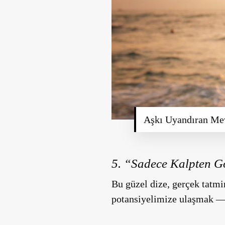
Aşkı Uyandıran Mev
5. “Sadece Kalpten G
Bu güzel dize, gerçek tatm
potansiyelimize ulaşmak —