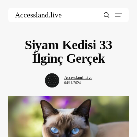
Skip
Menu
to
Accessland.live
main
search
content
Siyam Kedisi 33
İlginç Gerçek
Accessland.Live
04/11/2024