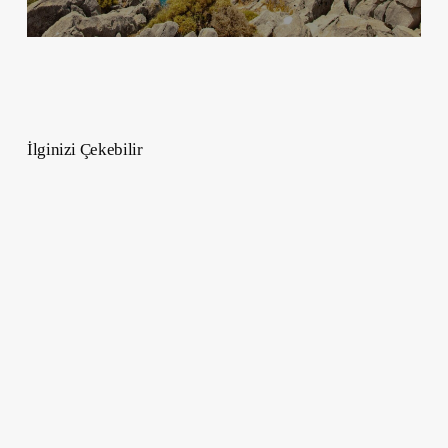
İlginizi Çekebilir
Citroen
Ami
2024
İncelemesi