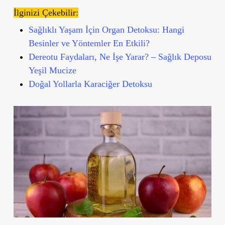
İlginizi Çekebilir:
Sağlıklı Yaşam İçin Organ Detoksu: Hangi
Besinler ve Yöntemler En Etkili?
Dereotu Faydaları, Ne İşe Yarar? – Sağlık Deposu
Yeşil Mucize
Doğal Yollarla Karaciğer Detoksu