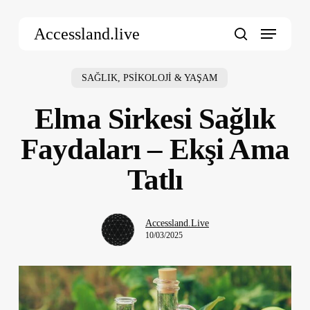
Skip
Menu
to
Accessland.live
main
search
content
SAĞLIK, PSİKOLOJİ & YAŞAM
Elma Sirkesi Sağlık
Faydaları – Ekşi Ama
Tatlı
Accessland.Live
10/03/2025