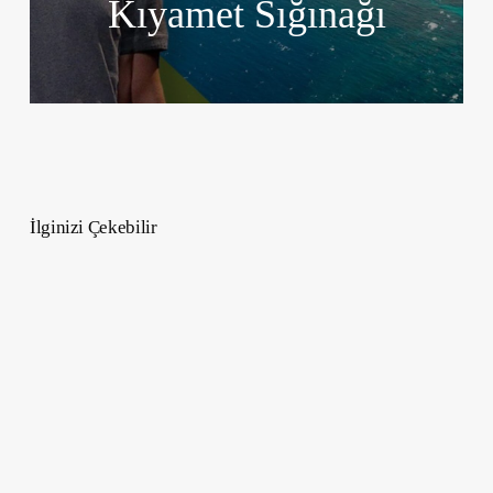
Kıyamet Sığınağı
İlginizi Çekebilir
Profesyonel
İletişimde
Akıllı
İfade
–
“Bu
Benim
Problemim