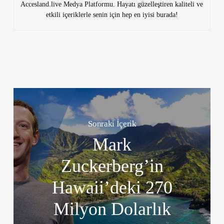
Accesland.live Medya Platformu. Hayatı güzelleştiren kaliteli ve
etkili içeriklerle senin için hep en iyisi burada!
Sonraki İçerik
Mark
Zuckerberg’in
Hawaii’deki 270
Milyon Dolarlık