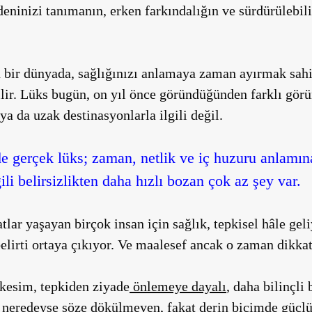
edeninizi tanımanın, erken farkındalığın ve sürdürülebil
n bir dünyada, sağlığınızı anlamaya zaman ayırmak sahi
bilir. Lüks bugün, on yıl önce göründüğünden farklı görü
r ya da uzak destinasyonlarla ilgili değil.
e gerçek lüks; zaman, netlik ve iç huzuru anlamın
gili belirsizlikten daha hızlı bozan çok az şey var.
tlar yaşayan birçok insan için sağlık, tepkisel hâle gel
belirti ortaya çıkıyor. Ve maalesef ancak o zaman dikka
kesim, tepkiden ziyade
önlemeye dayalı
, daha bilinçli
, neredeyse söze dökülmeyen, fakat derin biçimde güçlü