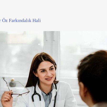
r Öz Farkındalık Hali