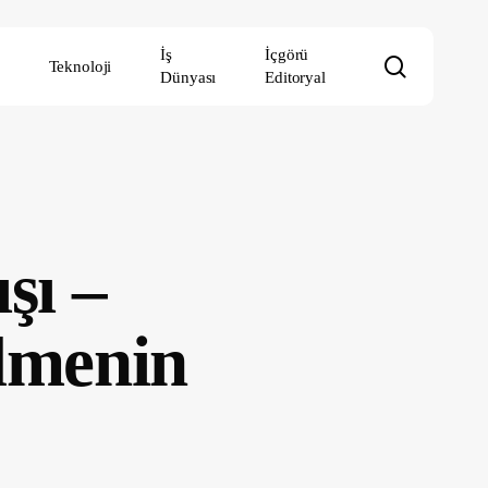
İş
İçgörü
search
Teknoloji
Dünyası
Editoryal
şı –
ilmenin