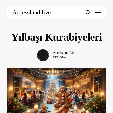
Skip
Menu
to
Accessland.live
main
search
content
Yılbaşı Kurabiyeleri
Accessland.Live
19/11/2024