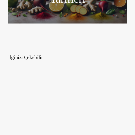
İlginizi Çekebilir
En
Sinirli
Burç
Hangisi
Koç,
Aslan
veya
Akrep
?