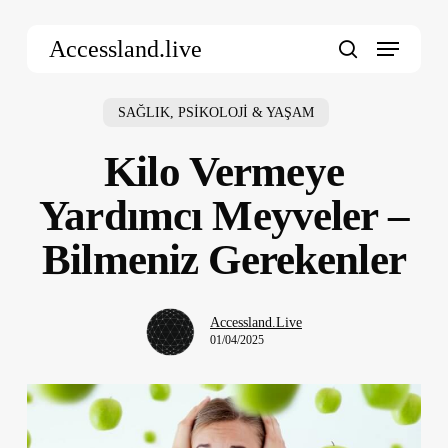
Skip
Menu
to
Accessland.live
main
search
content
SAĞLIK, PSİKOLOJİ & YAŞAM
Kilo Vermeye
Yardımcı Meyveler –
Bilmeniz Gerekenler
Accessland.Live
01/04/2025