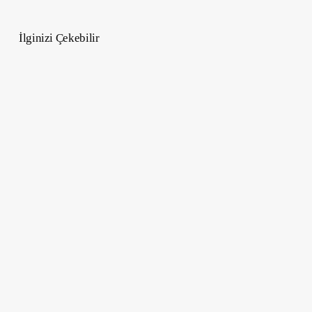
İlginizi Çekebilir
5
Ocak
–
11
Ocak
2026
Haftalık
Burç
Yorumları