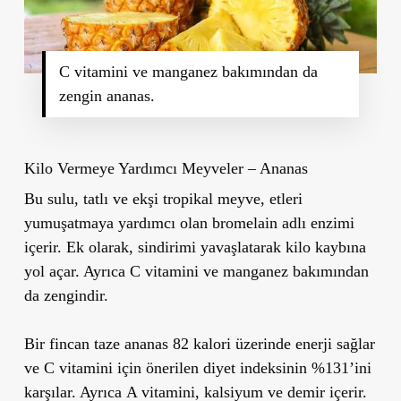
C vitamini ve manganez bakımından da
zengin ananas.
Kilo Vermeye Yardımcı Meyveler – Ananas
Bu sulu, tatlı ve ekşi tropikal meyve, etleri
yumuşatmaya yardımcı olan bromelain adlı enzimi
içerir. Ek olarak,
sindirimi yavaşlatarak kilo kaybına
yol açar.
Ayrıca
C vitamini ve manganez
bakımından
da zengindir.
Bir fincan taze ananas
82 kalori üzerinde
enerji sağlar
ve
C vitamini için önerilen diyet indeksinin %131’ini
karşılar. Ayrıca
A vitamini, kalsiyum ve demir
içerir.