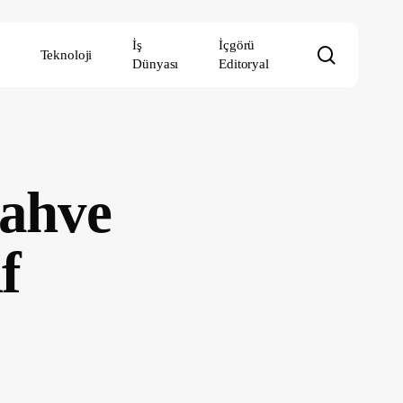
İş
İçgörü
search
Teknoloji
Dünyası
Editoryal
Kahve
f