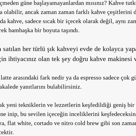
 içmeden güne başlayamayanlardan mısınız? Kahve tutkun
a olabilir, ancak zaman zaman farklı kahve çeşitlerini
arda kahve, sadece sıcak bir içecek olarak değil, aynı 
lerek bambaşka bir boyuta taşındı.
satılan her türlü şık kahveyi evde de kolayca yapa
 ihtiyacınız olan tek şey doğru kahve makinesi ve
 latte arasındaki fark nedir ya da espresso sadece çok g
akalede yanıtlarını bulabilirsiniz.
k yeni tekniklerin ve lezzetlerin keşfedildiği geniş bi
ine inip, bu sevilen içeceğin inceliklerini keşfedeceksi
sıra, flat white, cortado ve nitro cold brew gibi son za
ektir.