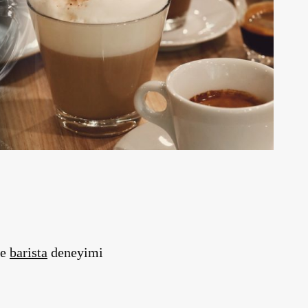
de
barista
deneyimi