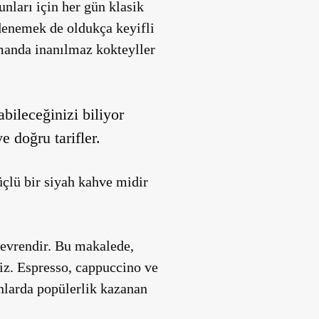
ları için her gün klasik
 denemek de oldukça keyifli
zamanda inanılmaz kokteyller
bileceğinizi biliyor
 doğru tarifler.
üçlü bir siyah kahve midir
r evrendir. Bu makalede,
niz. Espresso, cappuccino ve
manlarda popülerlik kazanan