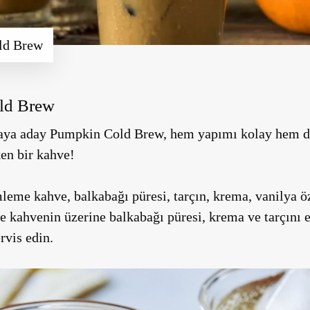
ld Brew
ld Brew
aya aday Pumpkin Cold Brew, hem yapımı kolay hem de 
en bir kahve!
eme kahve, balkabağı püresi, tarçın, krema, vanilya ö
ahvenin üzerine balkabağı püresi, krema ve tarçını ek
rvis edin.