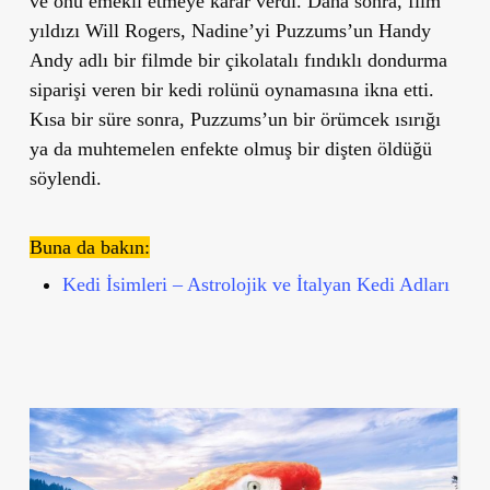
ve onu emekli etmeye karar verdi. Daha sonra, film
yıldızı Will Rogers, Nadine’yi Puzzums’un Handy
Andy adlı bir filmde bir çikolatalı fındıklı dondurma
siparişi veren bir kedi rolünü oynamasına ikna etti.
Kısa bir süre sonra, Puzzums’un bir örümcek ısırığı
ya da muhtemelen enfekte olmuş bir dişten öldüğü
söylendi.
Buna da bakın:
Kedi İsimleri – Astrolojik ve İtalyan Kedi Adları