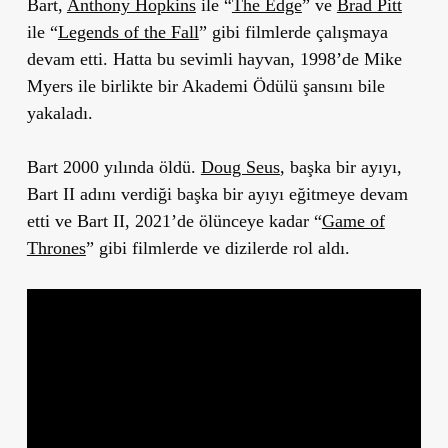
Bart,
Anthony Hopkins
ile “
The Edge
” ve
Brad Pitt
ile “
Legends of the Fall
” gibi filmlerde çalışmaya
devam etti. Hatta bu sevimli hayvan, 1998’de Mike
Myers ile birlikte bir Akademi Ödülü şansını bile
yakaladı.
Bart 2000 yılında öldü.
Doug Seus
, başka bir ayıyı,
Bart II adını verdiği başka bir ayıyı eğitmeye devam
etti ve Bart II, 2021’de ölünceye kadar “
Game of
Thrones
” gibi filmlerde ve dizilerde rol aldı.