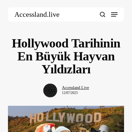
Skip
Menu
to
Accessland.live
main
search
content
Hollywood Tarihinin
En Büyük Hayvan
Yıldızları
Accessland.Live
12/07/2025