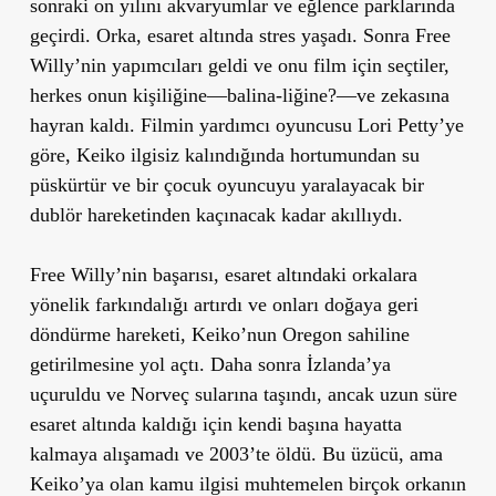
sonraki on yılını akvaryumlar ve eğlence parklarında
geçirdi. Orka, esaret altında stres yaşadı. Sonra Free
Willy’nin yapımcıları geldi ve onu film için seçtiler,
herkes onun kişiliğine—balina-liğine?—ve zekasına
hayran kaldı. Filmin yardımcı oyuncusu Lori Petty’ye
göre, Keiko ilgisiz kalındığında hortumundan su
püskürtür ve bir çocuk oyuncuyu yaralayacak bir
dublör hareketinden kaçınacak kadar akıllıydı.
Free Willy’nin başarısı, esaret altındaki orkalara
yönelik farkındalığı artırdı ve onları doğaya geri
döndürme hareketi, Keiko’nun Oregon sahiline
getirilmesine yol açtı. Daha sonra İzlanda’ya
uçuruldu ve Norveç sularına taşındı, ancak uzun süre
esaret altında kaldığı için kendi başına hayatta
kalmaya alışamadı ve 2003’te öldü. Bu üzücü, ama
Keiko’ya olan kamu ilgisi muhtemelen birçok orkanın