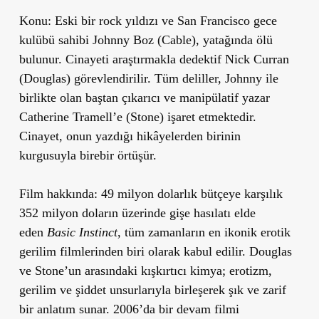
Konu:
Eski bir rock yıldızı ve San Francisco gece
kulübü sahibi Johnny Boz (Cable), yatağında ölü
bulunur. Cinayeti araştırmakla dedektif Nick Curran
(Douglas) görevlendirilir. Tüm deliller, Johnny ile
birlikte olan baştan çıkarıcı ve manipülatif yazar
Catherine Tramell’e (Stone) işaret etmektedir.
Cinayet, onun yazdığı hikâyelerden birinin
kurgusuyla birebir örtüşür.
Film hakkında:
49 milyon dolarlık bütçeye karşılık
352 milyon doların üzerinde gişe hasılatı elde
eden
Basic Instinct
, tüm zamanların en ikonik erotik
gerilim filmlerinden biri olarak kabul edilir. Douglas
ve Stone’un arasındaki kışkırtıcı kimya; erotizm,
gerilim ve şiddet unsurlarıyla birleşerek şık ve zarif
bir anlatım sunar. 2006’da bir devam filmi