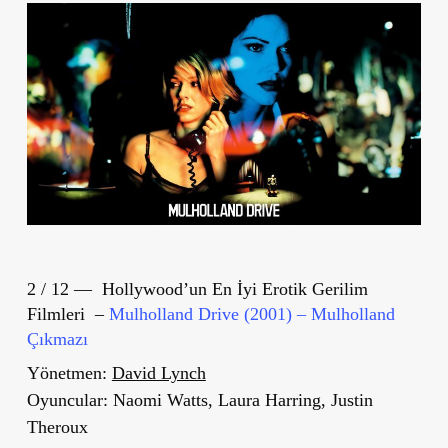
2 / 12 — Hollywood’un En İyi Erotik Gerilim
Filmleri –
Mulholland Drive (2001) – Mulholland
Çıkmazı
Yönetmen:
David Lynch
Oyuncular:
Naomi Watts, Laura Harring, Justin
Theroux