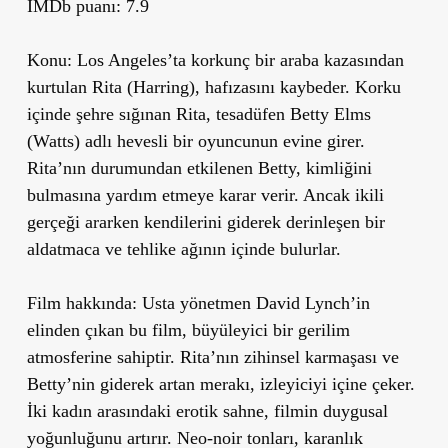
IMDb puanı:
7.9
Konu:
Los Angeles’ta korkunç bir araba kazasından
kurtulan Rita (Harring), hafızasını kaybeder. Korku
içinde şehre sığınan Rita, tesadüfen Betty Elms
(Watts) adlı hevesli bir oyuncunun evine girer.
Rita’nın durumundan etkilenen Betty, kimliğini
bulmasına yardım etmeye karar verir. Ancak ikili
gerçeği ararken kendilerini giderek derinleşen bir
aldatmaca ve tehlike ağının içinde bulurlar.
Film hakkında:
Usta yönetmen David Lynch’in
elinden çıkan bu film, büyüleyici bir gerilim
atmosferine sahiptir. Rita’nın zihinsel karmaşası ve
Betty’nin giderek artan merakı, izleyiciyi içine çeker.
İki kadın arasındaki erotik sahne, filmin duygusal
yoğunluğunu artırır. Neo-noir tonları, karanlık