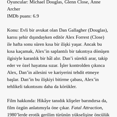
Oyuncular:
Michael Douglas, Glenn Close, Anne
Archer
IMDb puanı:
6.9
Konu:
Evli bir avukat olan Dan Gallagher (Douglas),
karısı şehir dışındayken editör Alex Forrest (Close)
ile hafta sonu süren kısa bir ilişki yaşar. Ancak bu
kısa kaçamak, Alex’in saplantılı bir takıntıya dönüşen
ilgisiyle karanlık bir hâl alır. Dan’i sürekli arar, takip
eder ve özel hayatına sızar. İşler kontrolden çıkınca
Alex, Dan’in ailesini ve kariyerini tehdit etmeye
başlar. Dan’in bu ilişkiyi bitirme çabası, Alex’in
tehlikeli takıntısını daha da körükler.
Film hakkında:
Hikâye tanıdık klişeler barındırsa da,
film özgün anlatımıyla öne çıkar.
Fatal Attraction
,
1980’lerde erotik gerilim türünün yükselişine öncülük