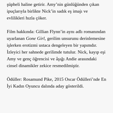
şüpheli haline getirir. Amy’nin günlüğünden çıkan
ipuçlarıyla birlikte Nick’in sadık eş imajı ve
evlilikleri hızla çöker.
Film hakkında:
Gillian Flynn’in aynı adlı romanından
uyarlanan
Gone Girl
, gerilim unsurunu derinlemesine
işlerken erotizmi ustaca dengeleyen bir yapımdır.
İzleyici her sahnede gerilimde tutulur. Nick, kayıp eşi
Amy ve genç öğrencisi ve âşığı Andie arasındaki
cinsel dinamikler zekice resmedilmiştir.
Ödüller:
Rosamund Pike, 2015 Oscar Ödülleri’nde En
İyi Kadın Oyuncu dalında aday gösterildi.