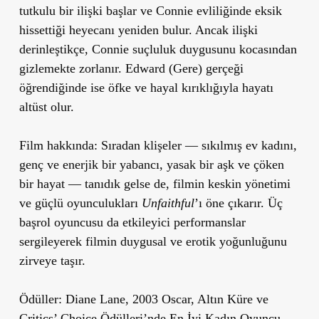
tutkulu bir ilişki başlar ve Connie evliliğinde eksik
hissettiği heyecanı yeniden bulur. Ancak ilişki
derinleştikçe, Connie suçluluk duygusunu kocasından
gizlemekte zorlanır. Edward (Gere) gerçeği
öğrendiğinde ise öfke ve hayal kırıklığıyla hayatı
altüst olur.
Film hakkında:
Sıradan klişeler — sıkılmış ev kadını,
genç ve enerjik bir yabancı, yasak bir aşk ve çöken
bir hayat — tanıdık gelse de, filmin keskin yönetimi
ve güçlü oyunculukları
Unfaithful
’ı öne çıkarır. Üç
başrol oyuncusu da etkileyici performanslar
sergileyerek filmin duygusal ve erotik yoğunluğunu
zirveye taşır.
Ödüller:
Diane Lane, 2003 Oscar, Altın Küre ve
Critics’ Choice Ödülleri’nde En İyi Kadın Oyuncu