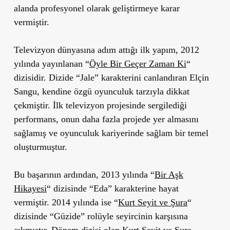
alanda profesyonel olarak geliştirmeye karar
vermiştir.
Televizyon dünyasına adım attığı ilk yapım, 2012
yılında yayınlanan
“
Öyle Bir Geçer Zaman Ki
“
dizisidir. Dizide “Jale” karakterini canlandıran Elçin
Sangu, kendine özgü oyunculuk tarzıyla dikkat
çekmiştir. İlk televizyon projesinde sergilediği
performans, onun daha fazla projede yer almasını
sağlamış ve oyunculuk kariyerinde sağlam bir temel
oluşturmuştur.
Bu başarının ardından, 2013 yılında
“
Bir Aşk
Hikayesi
“
dizisinde “Eda” karakterine hayat
vermiştir. 2014 yılında ise
“
Kurt Seyit ve Şura
“
dizisinde
“Güzide”
rolüyle seyircinin karşısına
çıkmıştır. Dönem dizisi olan
Kurt Seyit ve Şura
,