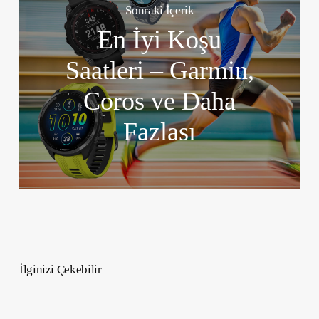
Sonraki İçerik
En İyi Koşu
Saatleri – Garmin,
Coros ve Daha
Fazlası
İlginizi Çekebilir
Magnezyum
Glisinat