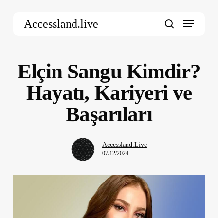
Skip
Menu
to
Accessland.live
main
search
content
Elçin Sangu Kimdir?
Hayatı, Kariyeri ve
Başarıları
Accessland.Live
07/12/2024