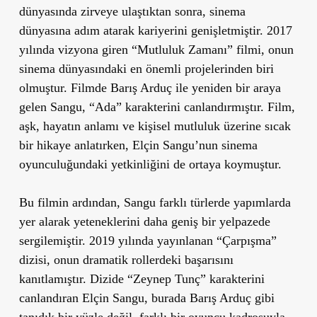
dünyasında zirveye ulaştıktan sonra, sinema
dünyasına adım atarak kariyerini genişletmiştir. 2017
yılında vizyona giren
“Mutluluk Zamanı”
filmi, onun
sinema dünyasındaki en önemli projelerinden biri
olmuştur. Filmde Barış Arduç ile yeniden bir araya
gelen Sangu, “Ada” karakterini canlandırmıştır. Film,
aşk, hayatın anlamı ve kişisel mutluluk üzerine sıcak
bir hikaye anlatırken, Elçin Sangu’nun sinema
oyunculuğundaki yetkinliğini de ortaya koymuştur.
Bu filmin ardından, Sangu farklı türlerde yapımlarda
yer alarak yeteneklerini daha geniş bir yelpazede
sergilemiştir. 2019 yılında yayınlanan
“Çarpışma”
dizisi, onun dramatik rollerdeki başarısını
kanıtlamıştır. Dizide “Zeynep Tunç” karakterini
canlandıran Elçin Sangu, burada Barış Arduç gibi
tanıdık bir yüzle değil, farklı bir oyuncu kadrosuyla