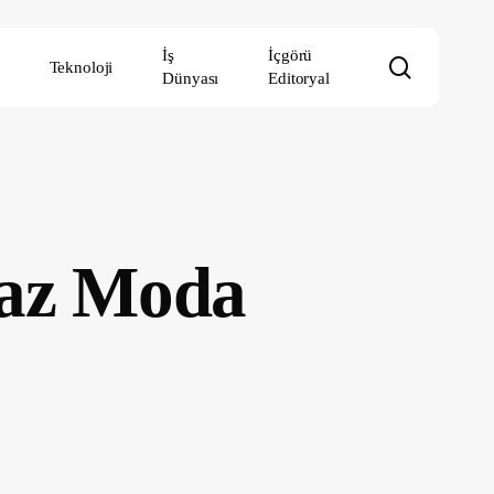
İş
İçgörü
search
Teknoloji
Dünyası
Editoryal
Yaz Moda