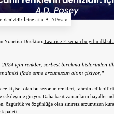
n denizidir İcine atla. A.D.Posey
n Yönetici Direktörü
Leatrice Eiseman bu yılın ilkbaha
024 için renkler, serbest bırakma hislerinden il
kendimizi ifade etme arzumuzun altını çiziyor,”
ce kişisel olan bu sezonun renkleri, tahmin edilebilirl
rde etkileşime giriyor. Daha basit zamanların hayallerin
n, özgürlük ve özgünlüğe olan sınırsız arzumuzun kurall
nk paleti.