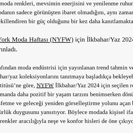
moda renkleri, mevsimin enerjisini ve yenilenme ruhunu
odanın sadece görünüşten ibaret olmadığını, aynı zama
killendiren bir güç olduğunu bir kez daha kanıtlamakta
ork Moda Haftası (NYFW)
için İlkbahar/Yaz 20
ınladı.
afından moda endüstrisi için yayınlanan trend tahmin v
har/yaz koleksiyonlarını tanıtmaya başladıkça bekleye
titüsü’ne göre,
NYFW
İlkbahar/Yaz 2024 için seçilen re
manda daha pozitif bir yaşam tarzını benimserken dönü
şfetme ve geleceği yeniden görselleştirme yolunu açan 
zgürlük duygusunu yansıtıyor. Böylece modada kişisel i
nkler aracılığıyla neşe ve konfor hisleri de öne çıkıyo