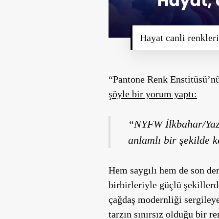
Hayat canli renkleri
“Pantone Renk Enstitüsü’nü
şöyle bir yorum yaptı:
“NYFW İlkbahar/Yaz 2
anlamlı bir şekilde 
Hem saygılı hem de son dere
birbirleriyle güçlü şekille
çağdaş modernliği sergileye
tarzın sınırsız olduğu bir re