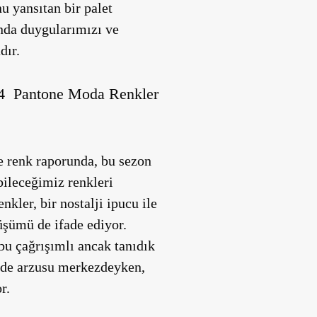
 yansıtan bir palet
nda duygularımızı ve
dır.
24 Pantone Moda Renkler
e renk raporunda, bu sezon
bileceğimiz renkleri
nkler, bir nostalji ipucu ile
şümü de ifade ediyor.
bu çağrışımlı ancak tanıdık
fade arzusu merkezdeyken,
r.