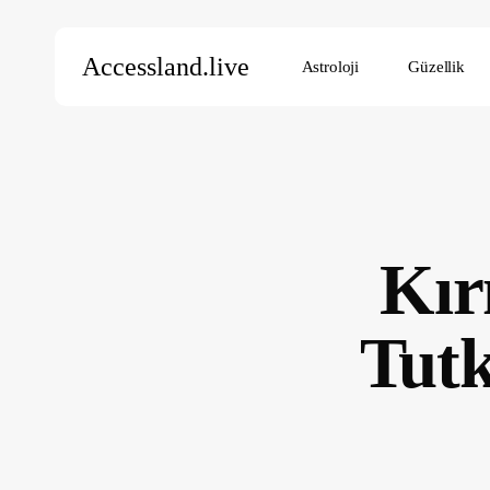
Skip
to
Accessland.live
Astroloji
Güzellik
main
content
Aramak için Enter’a, kapatmak için ESC’ye basın
Kır
Tutk