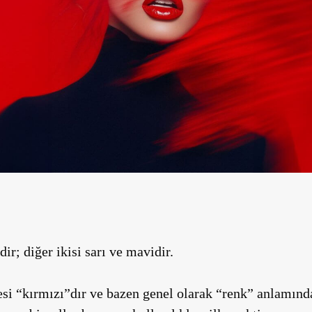
ir; diğer ikisi sarı ve mavidir.
esi “kırmızı”dır ve bazen genel olarak “renk” anlamında