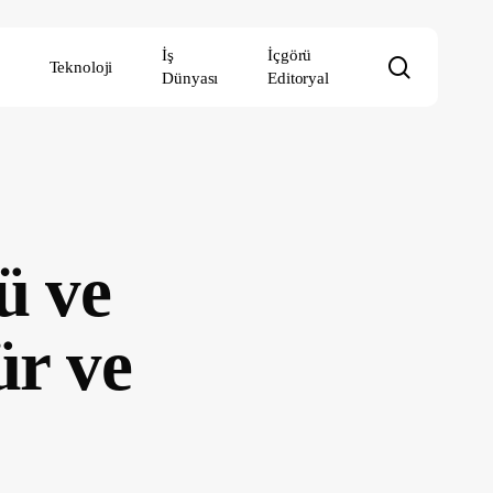
İş
İçgörü
search
Teknoloji
Dünyası
Editoryal
ü ve
ür ve