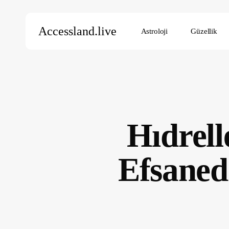
Skip
to
Accessland.live
Astroloji
Güzellik
main
content
Aramak için Enter’a, kapatmak için ESC’ye basın
Hıdrell
Efsaned