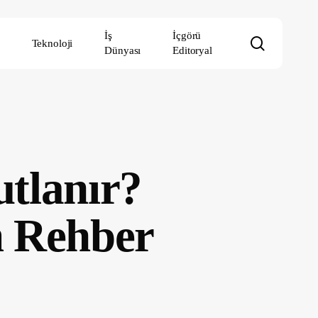
İş
İçgörü
search
Teknoloji
Dünyası
Editoryal
utlanır?
m Rehber