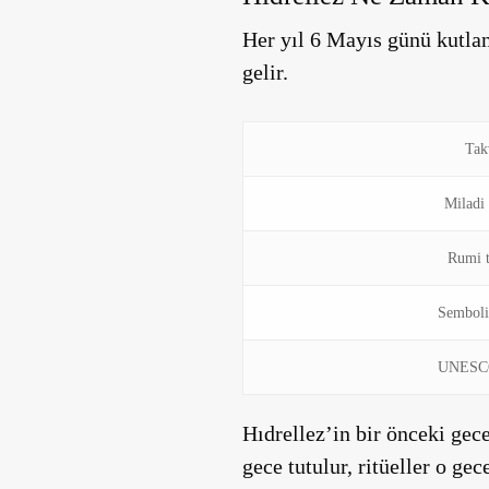
Her yıl 6 Mayıs günü kutla
gelir.
Tak
Miladi
Rumi 
Semboli
UNESCO 
Hıdrellez’in bir önceki gec
gece tutulur, ritüeller o gece