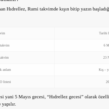
nan Hıdrellez, Rumi takvimde kışın bitip yazın başladı
vim
Tarihi 
 takvim
6 M
takvim
23 
k anlam
Kış – y
listesi
2
esi yani 5 Mayıs gecesi,
“Hıdrellez gecesi”
olarak özelli
 yapılır.