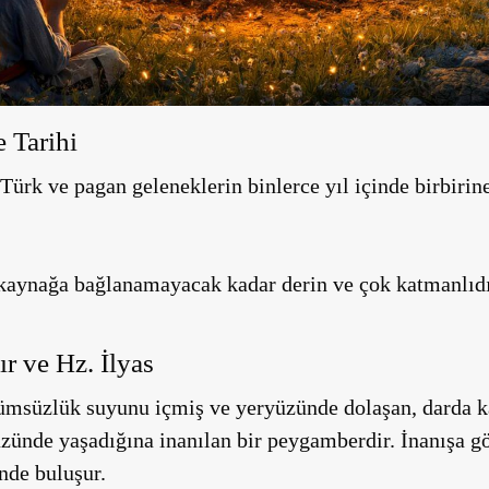
 Tarihi
Türk ve pagan geleneklerin binlerce yıl içinde birbirine
r kaynağa bağlanamayacak kadar derin ve çok katmanlıdı
r ve Hz. İlyas
lümsüzlük suyunu içmiş ve yeryüzünde dolaşan, darda k
üzünde yaşadığına inanılan bir peygamberdir. İnanışa gö
nde buluşur.