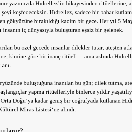
lanır yazımızda Hıdrellez’in hikayesinden ritüellerine
r şeyi keşfedeceksin. Hıdrellez, sadece bir bahar kutlam
pten gökyüzüne bırakıldığı kadim bir gece. Her yıl 5 Ma
 insanın iç dünyasıyla buluşturan eşsiz bir gelenek.
rılan bu özel gecede insanlar dilekler tutar, ateşten atl
ane, kimine göre bir inanç ritüeli… ama aslında Hıdrel
 anı.
yeryüzünde buluştuğuna inanılan bu gün; dilek tutma, ate
aşlangıçlar yapma ritüelleriyle binlerce yıldır yaşatılı
Orta Doğu’ya kadar geniş bir coğrafyada kutlanan Hıdr
türel Miras Listesi
‘ne alındı.
utlanır?