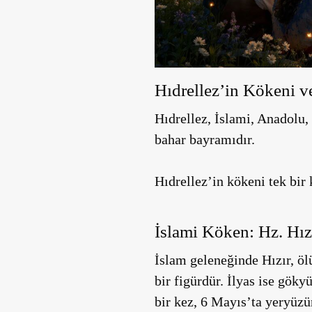
Hıdrellez’in Kökeni ve
Hıdrellez, İslami, Anadolu, 
bahar bayramıdır.
Hıdrellez’in kökeni tek bi
İslami Köken: Hz. Hızı
İslam geleneğinde Hızır, ö
bir figürdür. İlyas ise göky
bir kez, 6 Mayıs’ta yeryüzü