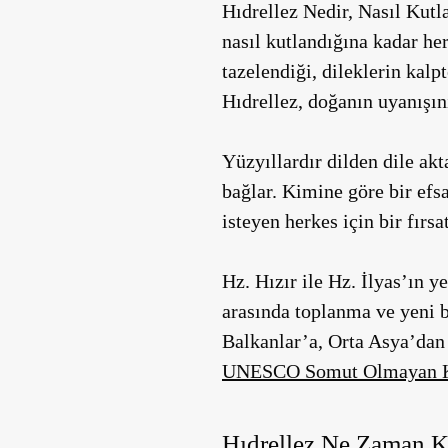
Hıdrellez Nedir, Nasıl Kut
nasıl kutlandığına kadar he
tazelendiği, dileklerin kal
Hıdrellez, doğanın uyanışını
Yüzyıllardır dilden dile akta
bağlar. Kimine göre bir efs
isteyen herkes için bir fırsat
Hz. Hızır ile Hz. İlyas’ın 
arasında toplanma ve yeni b
Balkanlar’a, Orta Asya’dan 
UNESCO Somut Olmayan Kül
Hıdrellez Ne Zaman K