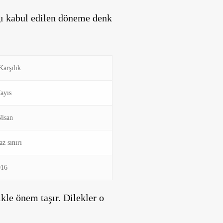
ğı kabul edilen döneme denk
Karşılık
ayıs
Nisan
az sınırı
016
kle önem taşır. Dilekler o