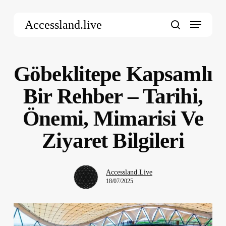
Skip
Menu
to
Accessland.live
main
search
content
Göbeklitepe Kapsamlı
Bir Rehber – Tarihi,
Önemi, Mimarisi Ve
Ziyaret Bilgileri
Accessland.Live
18/07/2025