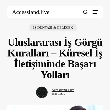
Skip
Menu
to
Accessland.live
main
search
content
İŞ DÜNYASI & GELECEK
Uluslararası İş Görgü
Kuralları – Küresel İş
İletişiminde Başarı
Yolları
Accessland.Live
19/03/2025