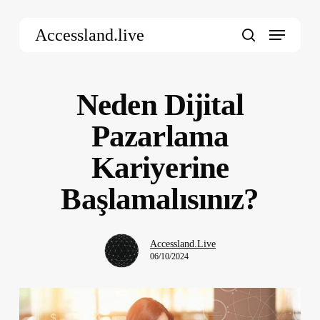
Skip
Menu
to
Accessland.live
main
search
content
Neden Dijital
Pazarlama
Kariyerine
Başlamalısınız?
Accessland.Live
06/10/2024