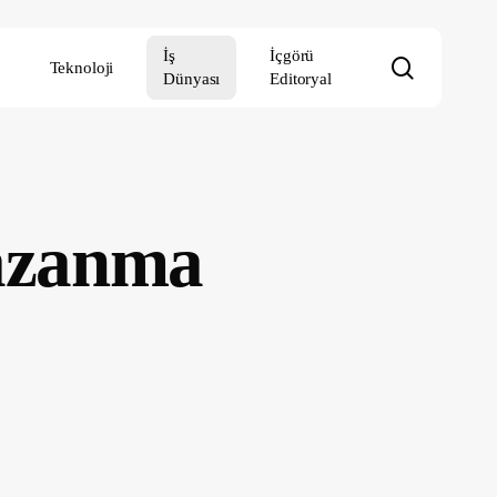
İş
İçgörü
search
Teknoloji
Dünyası
Editoryal
Kazanma