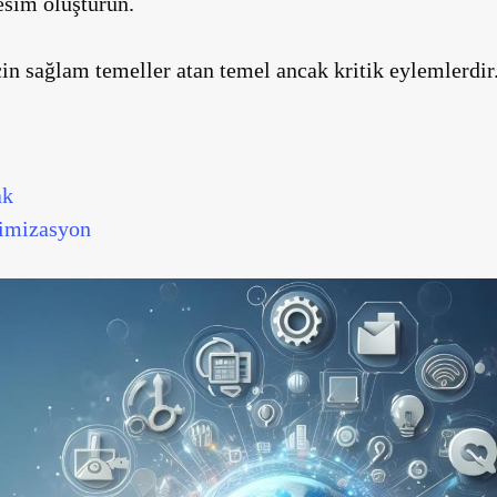
resim oluşturun.
çin sağlam temeller atan temel ancak kritik eylemlerdir
ak
timizasyon