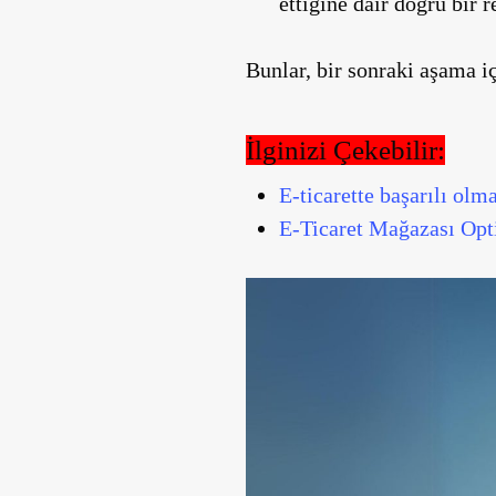
ettiğine dair doğru bir 
Bunlar, bir sonraki aşama i
İlginizi Çekebilir:
E-ticarette başarılı olm
E-Ticaret Mağazası Op