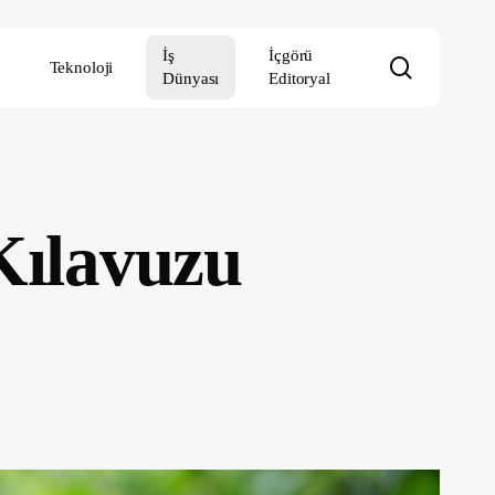
İş
İçgörü
search
Teknoloji
Dünyası
Editoryal
Kılavuzu