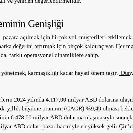
lı ve yeniden değerlendirmelidir.
teminin Genişliği
– pazara açılmak için birçok yol, müşterileri etkilemek 
ka değerini artırmak için birçok kaldıraç var. Her mark
tada, farklı operasyonel dinamiklere sahip.
de yönetmek, karmaşıklığı kadar hayati önem taşır.
Dünya
irlerin 2024 yılında 4.117,00 milyar ABD dolarına ulaş
ında yıllık büyüme oranının (CAGR) %9,49 olması bekl
inin 6.478,00 milyar ABD dolarına ulaşmasıyla sonuçla
ilyar ABD doları pazar hacmiyle en yüksek gelir Çin’d