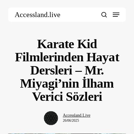
Skip
Menu
to
Accessland.live
main
search
content
Karate Kid
Filmlerinden Hayat
Dersleri – Mr.
Miyagi’nin İlham
Verici Sözleri
Accessland.Live
26/06/2025