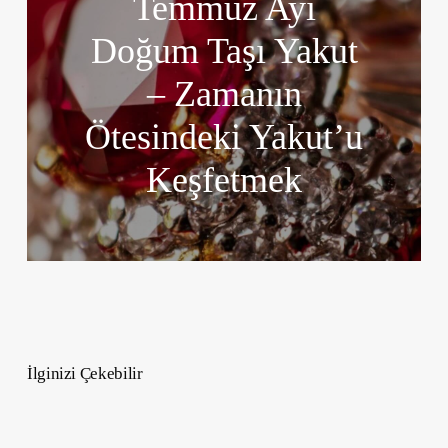
Temmuz Ayı
Doğum Taşı Yakut
– Zamanın
Ötesindeki Yakut’u
Keşfetmek
İlginizi Çekebilir
Sessiz
Lüks