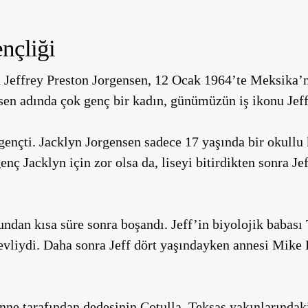
nçliği
en Jeffrey Preston Jorgensen, 12 Ocak 1964’te Meksika
sen adında çok genç bir kadın, günümüzün iş ikonu Jef
gençti. Jacklyn Jorgensen sadece 17 yaşında bir okullu 
nç Jacklyn için zor olsa da, liseyi bitirdikten sonra Je
dan kısa süre sonra boşandı. Jeff’in biyolojik babası
 evliydi. Daha sonra Jeff dört yaşındayken annesi Mike
anne tarafından dedesinin Cotulla, Teksas yakınlarındaki