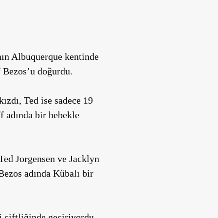
’nın Albuquerque kentinde
f Bezos’u doğurdu.
kızdı, Ted ise sadece 19
ff adında bir bebekle
 Ted Jorgensen ve Jacklyn
 Bezos adında Kübalı bir
 çiftliğinde geçiriyordu.