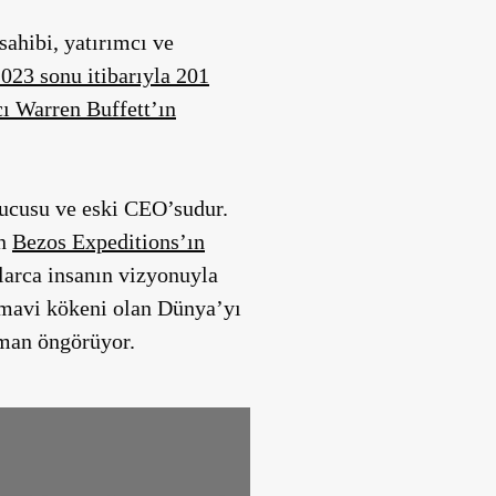
 sahibi, yatırımcı ve
023 sonu itibarıyla 201
cı Warren Buffett’ın
rucusu ve eski CEO’sudur.
in
Bezos Expeditions’ın
larca insanın vizyonuyla
n mavi kökeni olan Dünya’yı
aman öngörüyor.