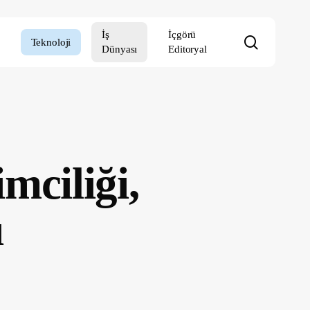
İş
İçgörü
search
Teknoloji
Dünyası
Editoryal
mciliği,
ı