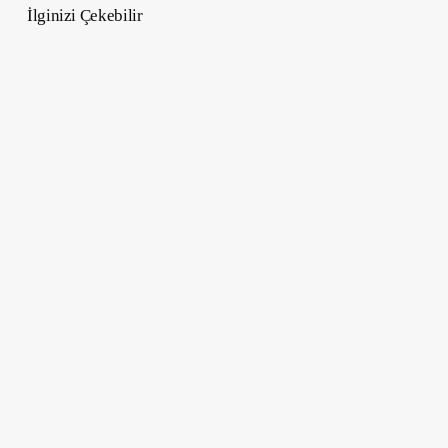
İlginizi Çekebilir
İnternet
Fenomeni
Bebek
Makak
Punch