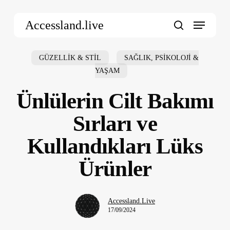
Skip
Menu
to
Accessland.live
main
search
content
GÜZELLİK & STİL
SAĞLIK, PSİKOLOJİ &
YAŞAM
Ünlülerin Cilt Bakımı
Sırları ve
Kullandıkları Lüks
Ürünler
Accessland.Live
17/09/2024