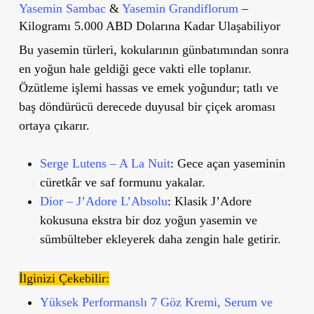
Yasemin Sambac
&
Yasemin Grandiflorum
–
Kilogramı 5.000 ABD Dolarına Kadar Ulaşabiliyor
Bu
yasemin türleri
, kokularının günbatımından sonra
en yoğun hale geldiği
gece vakti
elle toplanır.
Özütleme işlemi hassas ve emek yoğundur; tatlı ve
baş döndürücü derecede duyusal bir çiçek aroması
ortaya çıkarır.
Serge Lutens – A La Nuit
: Gece açan yaseminin
cüretkâr ve saf formunu yakalar.
Dior – J’Adore L’Absolu
: Klasik J’Adore
kokusuna ekstra bir doz yoğun yasemin ve
sümbülteber ekleyerek daha zengin hale getirir.
İlginizi Çekebilir:
Yüksek Performanslı 7 Göz Kremi, Serum ve