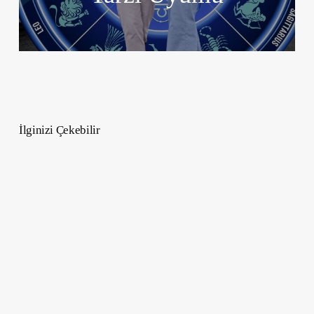
İlginizi Çekebilir
19
Ocak
–
25
Ocak
2026
Haftalık
Burç
Yorumları