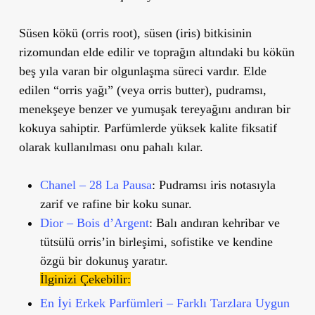
Süsen kökü (orris root)
, süsen (iris) bitkisinin
rizomundan elde edilir ve toprağın altındaki bu kökün
beş yıla varan bir olgunlaşma süreci vardır. Elde
edilen “orris yağı” (veya orris butter), pudramsı,
menekşeye benzer ve yumuşak tereyağını andıran bir
kokuya sahiptir. Parfümlerde yüksek kalite fiksatif
olarak kullanılması onu pahalı kılar.
Chanel – 28 La Pausa
: Pudramsı iris notasıyla
zarif ve rafine bir koku sunar.
Dior – Bois d’Argent
: Balı andıran kehribar ve
tütsülü orris’in birleşimi, sofistike ve kendine
özgü bir dokunuş yaratır.
İlginizi Çekebilir:
En İyi Erkek Parfümleri – Farklı Tarzlara Uygun