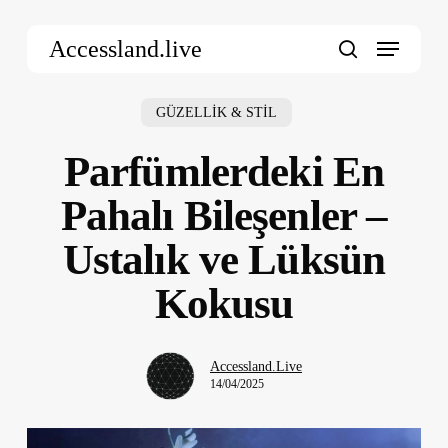
Skip
Menu
to
Accessland.live
main
search
content
GÜZELLİK & STİL
Parfümlerdeki En
Pahalı Bileşenler –
Ustalık ve Lüksün
Kokusu
Accessland.Live
14/04/2025