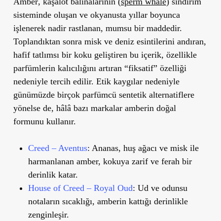
Amber
,
kaşalot balinalarının
(
sperm whale
) sindirim
sisteminde oluşan ve okyanusta yıllar boyunca
işlenerek nadir rastlanan, mumsu bir maddedir.
Toplandıktan sonra misk ve deniz esintilerini andıran,
hafif tatlımsı bir koku geliştiren bu içerik, özellikle
parfümlerin kalıcılığını artıran “fiksatif” özelliği
nedeniyle tercih edilir.
Etik kaygılar nedeniyle
günümüzde birçok parfümcü sentetik alternatiflere
yönelse de, hâlâ bazı markalar amberin doğal
formunu kullanır.
Creed – Aventus
: Ananas, huş ağacı ve misk ile
harmanlanan amber, kokuya zarif ve ferah bir
derinlik katar.
House of Creed – Royal Oud
: Ud ve odunsu
notaların sıcaklığı, amberin kattığı derinlikle
zenginleşir.