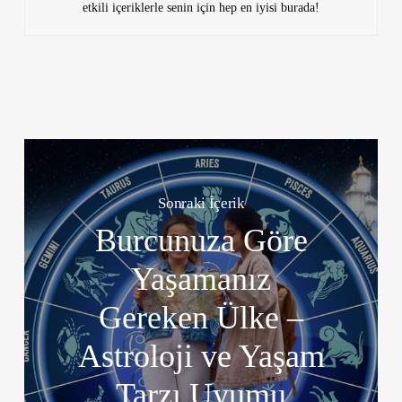
etkili içeriklerle senin için hep en iyisi burada!
Sonraki İçerik
Burcunuza Göre
Yaşamanız
Gereken Ülke –
Astroloji ve Yaşam
Tarzı Uyumu