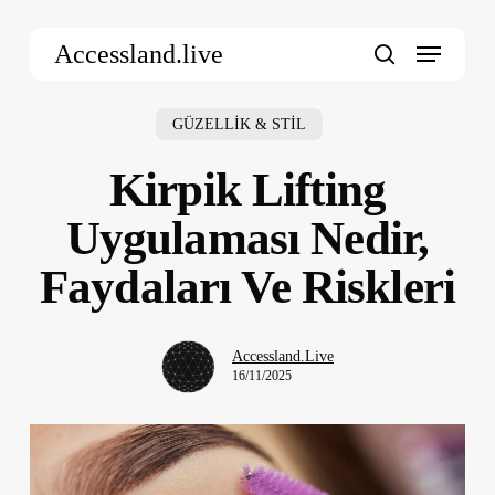
Skip
Menu
to
Accessland.live
main
search
content
GÜZELLİK & STİL
Kirpik Lifting
Uygulaması Nedir,
Faydaları Ve Riskleri
Accessland.Live
16/11/2025