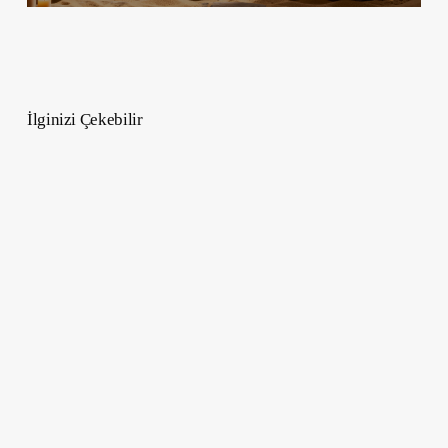
İlginizi Çekebilir
Daha
İyi
Zihinsel
Sağlık
İçin
En
İyi
5
Kişisel
Bakım
Fikri