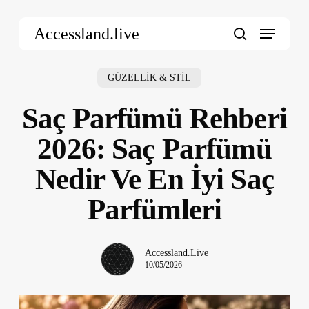
Skip
Menu
to
Accessland.live
main
search
content
GÜZELLİK & STİL
Saç Parfümü Rehberi
2026: Saç Parfümü
Nedir Ve En İyi Saç
Parfümleri
Accessland.Live
10/05/2026