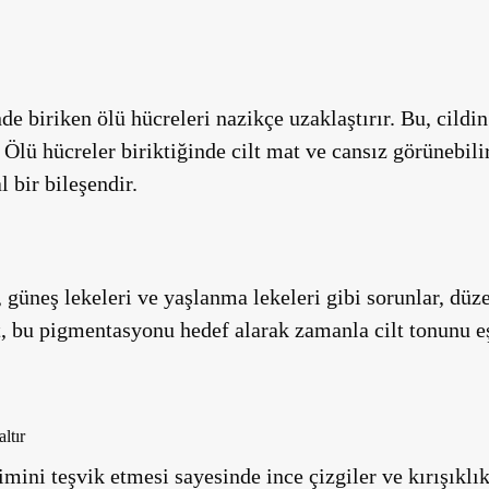
nde biriken ölü hücreleri nazikçe uzaklaştırır. Bu, cildi
lü hücreler biriktiğinde cilt mat ve cansız görünebilir,
l bir bileşendir.
güneş lekeleri ve yaşlanma lekeleri gibi sorunlar, düzen
it, bu pigmentasyonu hedef alarak zamanla cilt tonunu eş
ltır
timini teşvik etmesi sayesinde ince çizgiler ve kırışık