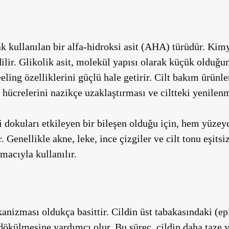
k kullanılan bir alfa-hidroksi asit (AHA) türüdür. Kimy
ilir. Glikolik asit, molekül yapısı olarak küçük olduğu
ling özelliklerini güçlü hale getirir. Cilt bakım ürünler
 hücrelerini nazikçe uzaklaştırması ve ciltteki yenilen
ki dokuları etkileyen bir bileşen olduğu için, hem yüze
. Genellikle akne, leke, ince çizgiler ve cilt tonu eşitsizl
macıyla kullanılır.
anizması oldukça basittir. Cildin üst tabakasındaki (ep
dökülmesine yardımcı olur. Bu süreç, cildin daha taze 