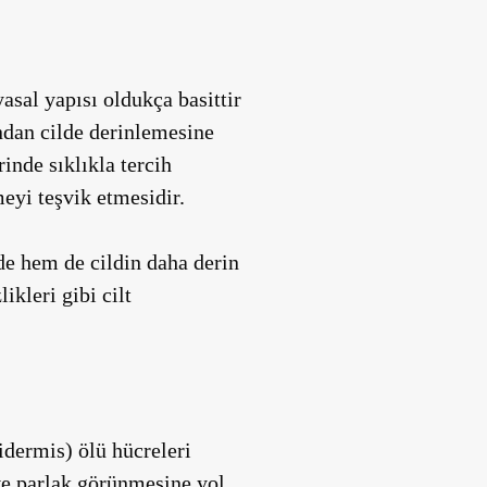
asal yapısı oldukça basittir
ndan cilde derinlemesine
inde sıklıkla tercih
meyi teşvik etmesidir.
yde hem de cildin daha derin
ikleri gibi cilt
idermis) ölü hücreleri
ve parlak görünmesine yol