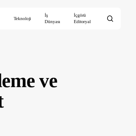
İş
İçgörü
search
Teknoloji
Dünyası
Editoryal
ileme ve
t