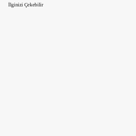
İlginizi Çekebilir
Cristiano
Ronaldo
Ferrari
Koleksiyonu
–
Ünlülerin
En
Pahalı
Ferrari
Modelleri