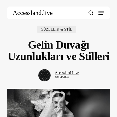
Skip
Menu
to
Accessland.live
main
search
content
GÜZELLİK & STİL
Gelin Duvağı
Uzunlukları ve Stilleri
Accessland.Live
10/04/2026