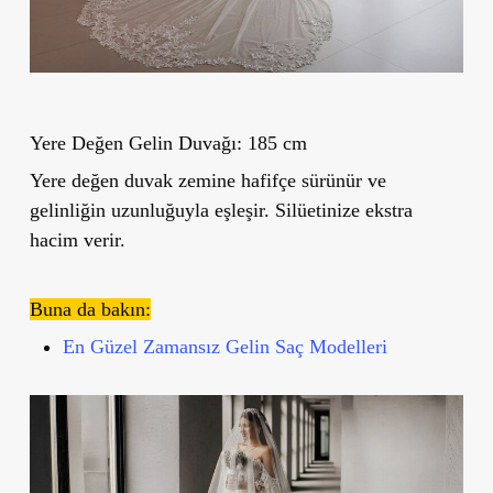
Yere Değen Gelin Duvağı: 185 cm
Yere değen duvak zemine hafifçe sürünür ve
gelinliğin uzunluğuyla eşleşir. Silüetinize ekstra
hacim verir.
Buna da bakın:
En Güzel Zamansız Gelin Saç Modelleri