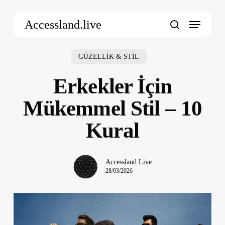
Skip
Menu
to
Accessland.live
main
search
content
GÜZELLİK & STİL
Erkekler İçin
Mükemmel Stil – 10
Kural
Accessland.Live
28/03/2026