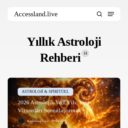
Skip
Menu
to
Accessland.live
main
search
content
Yıllık Astroloji
Rehberi
14
2026
Astrolojik
ASTROLOJİ & SPİRİTÜEL
Yeni
2026 Astrolojik Yeni Yılı: Yeni
Yılı:
Vizyonları Somutlaştırmak
Yeni
Vizyonları
Accessland.Live
09/04/2026
Somutlaştırmak