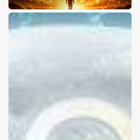
2026
Aslan
Burcunda
Dolunay
–
Kalbimizle
Liderlik
Etmek