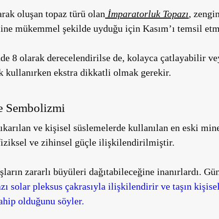
arak oluşan topaz türü olan
İmparatorluk Topazı
, zengi
ine mükemmel şekilde uyduğu için Kasım’ı temsil etme
e 8 olarak derecelendirilse de, kolayca çatlayabilir ve
k kullanırken ekstra dikkatli olmak gerekir.
ve Sembolizmi
ıkarılan ve kişisel süslemelerde kullanılan en eski mine
ziksel ve zihinsel güçle ilişkilendirilmiştir.
aşların zararlı büyüleri dağıtabileceğine inanırlardı. G
zı solar pleksus çakrasıyla ilişkilendirir ve taşın kişis
sahip olduğunu söyler.