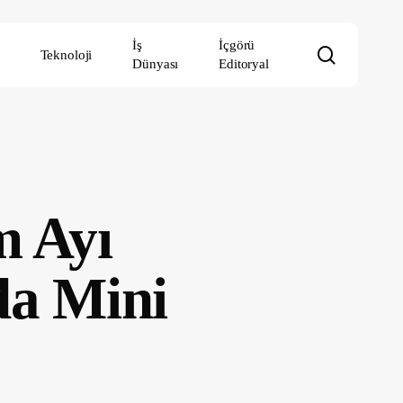
İş
İçgörü
search
Teknoloji
Dünyası
Editoryal
m Ayı
da Mini