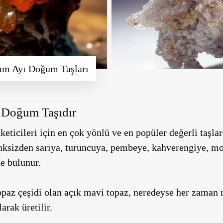
sım Ayı Doğum Taşları
m Doğum Taşıdır
icileri için en çok yönlü ve en popüler değerli taşlard
renksizden sarıya, turuncuya, pembeye, kahverengiye, m
e bulunur.
topaz çeşidi olan açık mavi topaz, neredeyse her zaman r
arak üretilir.