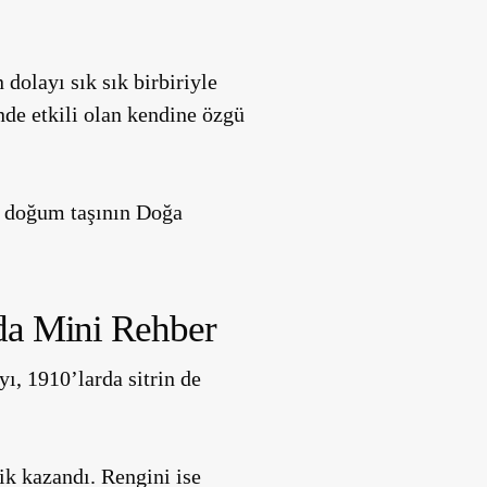
dolayı sık sık birbiriyle
inde etkili olan kendine özgü
r doğum taşının Doğa
da Mini Rehber
ı, 1910’larda sitrin de
ik kazandı. Rengini ise