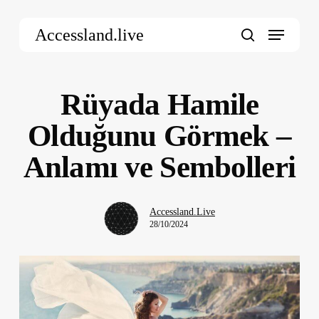
Skip
Menu
to
Accessland.live
main
search
content
Rüyada Hamile
Olduğunu Görmek –
Anlamı ve Sembolleri
Accessland.Live
28/10/2024