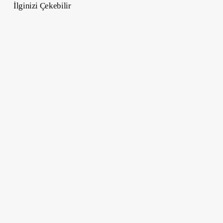
İlginizi Çekebilir
Yeni
Mercedes-
Benz
S-
Serisi
2026:
Lüks
Sedanın
Yeni
Tanımı