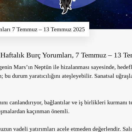
umları 7 Temmuz – 13 Temmuz 2025
Haftalık Burç Yorumları, 7 Temmuz – 13 
genin Mars’ın Neptün ile hizalanması sayesinde, hedef
; bu durum yaratıcılığını ateşleyebilir. Sanatsal uğraşl
ını canlandırıyor, bağlantılar ve iş birlikleri kurmanı 
atışmalardan kaçınman önemli.
 uzun vadeli yatırımları acele etmeden değerlendir. Salı