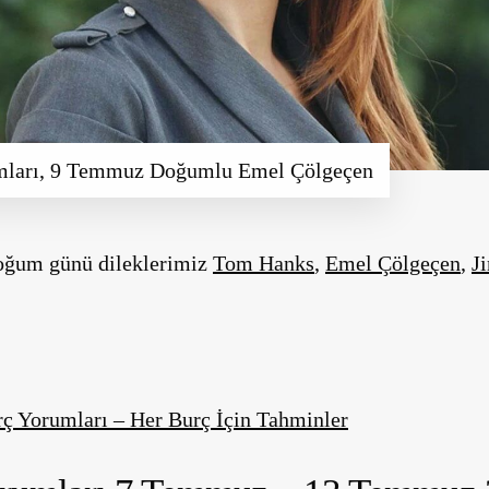
umları, 9 Temmuz Doğumlu Emel Çölgeçen
doğum günü dileklerimiz
Tom Hanks
,
Emel Çölgeçen
,
J
 Yorumları – Her Burç İçin Tahminler