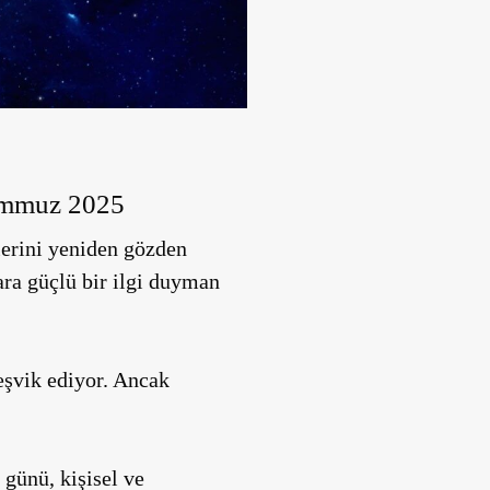
Temmuz 2025
lerini yeniden gözden
ara güçlü bir ilgi duyman
teşvik ediyor. Ancak
 günü, kişisel ve