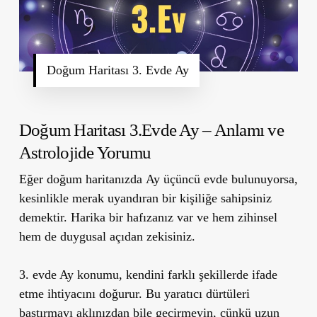
Doğum Haritası 3. Evde Ay
Doğum Haritası 3.Evde Ay – Anlamı ve
Astrolojide Yorumu
Eğer doğum haritanızda
Ay üçüncü evde
bulunuyorsa,
kesinlikle
merak uyandıran bir kişiliğe
sahipsiniz
demektir.
Harika bir hafızanız var
ve hem
zihinsel
hem de duygusal açıdan zekisiniz
.
3. evde Ay konumu,
kendini farklı şekillerde ifade
etme ihtiyacını
doğurur. Bu yaratıcı dürtüleri
bastırmayı aklınızdan bile geçirmeyin, çünkü uzun