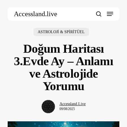
Skip
Menu
to
Accessland.live
main
search
content
ASTROLOJİ & SPİRİTÜEL
Doğum Haritası
3.Evde Ay – Anlamı
ve Astrolojide
Yorumu
Accessland.Live
09/08/2025