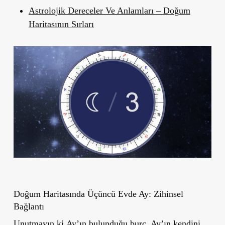
Astrolojik Dereceler Ve Anlamları – Doğum
Haritasının Sırları
Doğum Haritasında Üçüncü Evde Ay: Zihinsel
Bağlantı
Unutmayın ki
Ay’ın bulunduğu burç
, Ay’ın kendini