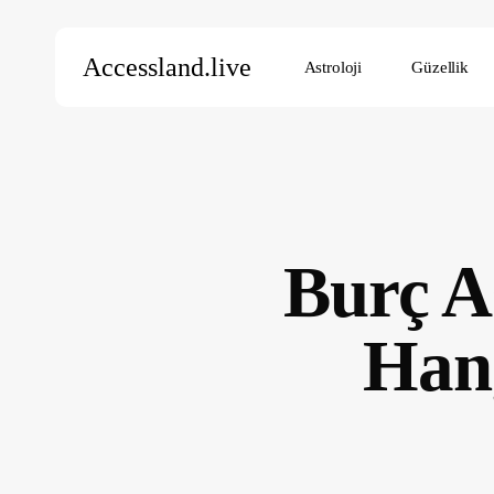
Skip
to
Accessland.live
Astroloji
Güzellik
main
content
Aramak için Enter’a, kapatmak için ESC’ye basın
Burç A
Han