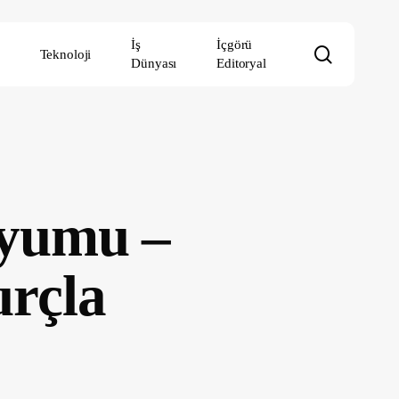
İş
İçgörü
search
Teknoloji
Dünyası
Editoryal
Uyumu –
rçla