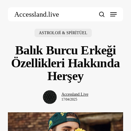
Skip
Menu
to
Accessland.live
main
search
content
ASTROLOJİ & SPİRİTÜEL
Balık Burcu Erkeği
Özellikleri Hakkında
Herşey
Accessland.Live
17/04/2025