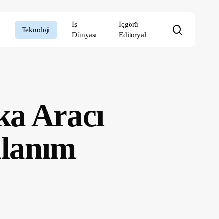
İş
İçgörü
search
Teknoloji
Dünyası
Editoryal
ka Aracı
llanım