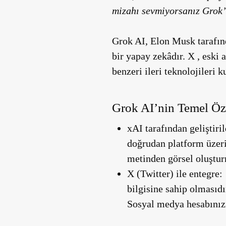
mizahı sevmiyorsanız Grok’
Grok AI, Elon Musk tarafınd
bir yapay zekâdır. X , eski a
benzeri ileri teknolojileri k
Grok AI’nin Temel Öze
xAI tarafından geliştiril
doğrudan platform üzerin
metinden görsel oluştur
X (Twitter) ile entegre:
bilgisine sahip olmasıdı
Sosyal medya hesabınızın