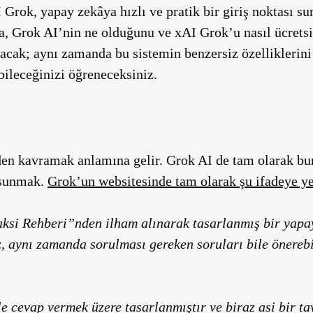
Grok, yapay zekâya hızlı ve pratik bir giriş noktası su
a, Grok AI’nin ne olduğunu ve xAI Grok’u nasıl ücretsi
ulacak; aynı zamanda bu sistemin benzersiz özelliklerin
bileceğinizi öğreneceksiniz.
?
den kavramak anlamına gelir. Grok AI de tam olarak bun
 sunmak.
Grok’un websitesinde tam olarak şu ifadeye ye
si Rehberi”nden ilham alınarak tasarlanmış bir yapay
 aynı zamanda sorulması gereken soruları bile önerebil
e cevap vermek üzere tasarlanmıştır ve biraz asi bir ta