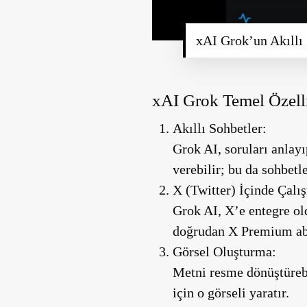
xAI Grok’un Akıllı
xAI Grok Temel Özelli
Akıllı Sohbetler:
Grok AI, soruları anlay
verebilir; bu da sohbetle
X (Twitter) İçinde Çalı
Grok AI, X’e entegre ol
doğrudan X Premium abo
Görsel Oluşturma:
Metni resme dönüştürebil
için o görseli yaratır.