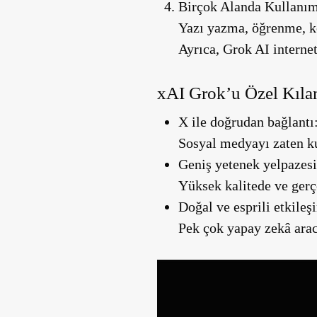
Birçok Alanda Kullanı
Yazı yazma, öğrenme, k
Ayrıca, Grok AI internet
xAI Grok’u Özel Kıla
X ile doğrudan bağlantı
Sosyal medyayı zaten k
Geniş yetenek yelpazesi
Yüksek kalitede ve gerçe
Doğal ve esprili etkileş
Pek çok yapay zekâ aracı