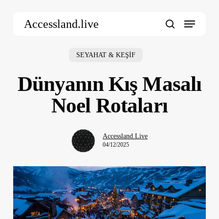
Skip
Menu
to
Accessland.live
main
search
content
SEYAHAT & KEŞİF
Dünyanın Kış Masalı
Noel Rotaları
Accessland.Live
04/12/2025