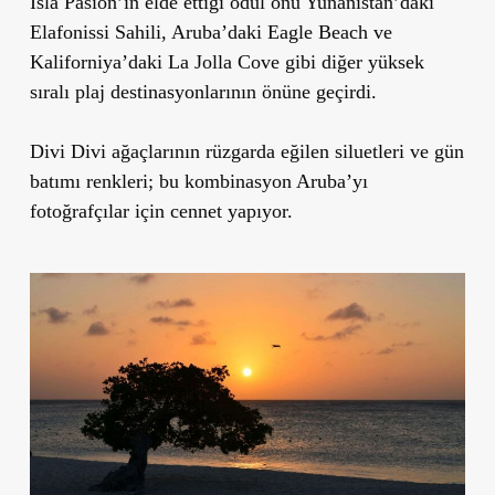
Isla Pasión’ın elde ettiği ödül onu Yunanistan’daki
Elafonissi Sahili, Aruba’daki Eagle Beach ve
Kaliforniya’daki La Jolla Cove gibi diğer yüksek
sıralı plaj destinasyonlarının önüne geçirdi.
Divi Divi ağaçlarının rüzgarda eğilen siluetleri ve gün
batımı renkleri; bu kombinasyon Aruba’yı
fotoğrafçılar için cennet yapıyor.