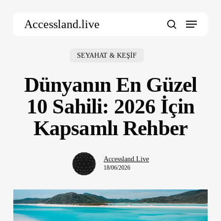
Skip
Menu
to
Accessland.live
main
search
content
SEYAHAT & KEŞİF
Dünyanın En Güzel
10 Sahili: 2026 İçin
Kapsamlı Rehber
Accessland.Live
18/06/2026