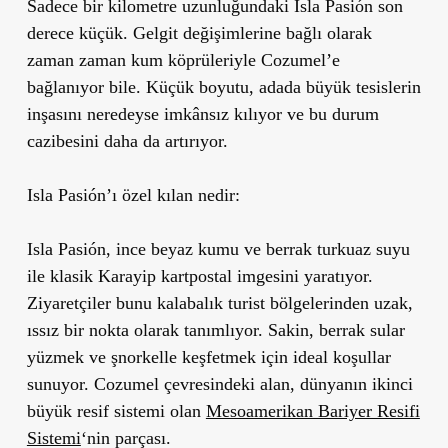
Sadece bir kilometre uzunluğundaki Isla Pasión son
derece küçük. Gelgit değişimlerine bağlı olarak
zaman zaman kum köprüleriyle Cozumel’e
bağlanıyor bile. Küçük boyutu, adada büyük tesislerin
inşasını neredeyse imkânsız kılıyor ve bu durum
cazibesini daha da artırıyor.
Isla Pasión’ı özel kılan nedir:
Isla Pasión, ince beyaz kumu ve berrak turkuaz suyu
ile klasik Karayip kartpostal imgesini yaratıyor.
Ziyaretçiler bunu kalabalık turist bölgelerinden uzak,
ıssız bir nokta olarak tanımlıyor. Sakin, berrak sular
yüzmek ve şnorkelle keşfetmek için ideal koşullar
sunuyor. Cozumel çevresindeki alan,
dünyanın
ikinci
büyük resif sistemi olan
Mesoamerikan Bariyer Resifi
Sistemi
‘
nin parçası.