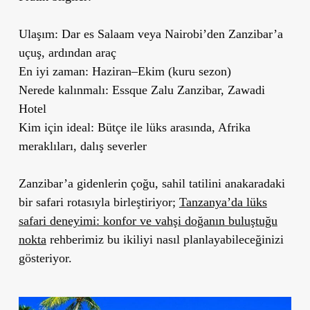
U
laşım:
Dar es Salaam veya Nairobi’den Zanzibar’a
uçuş, ardından araç
En iyi zaman:
Haziran–Ekim (kuru sezon)
Nerede kalınmalı:
Essque Zalu Zanzibar, Zawadi
Hotel
Kim için ideal:
Bütçe ile lüks arasında, Afrika
meraklıları, dalış severler
Zanzibar’a gidenlerin çoğu, sahil tatilini anakaradaki
bir safari rotasıyla birleştiriyor;
Tanzanya’da lüks
safari deneyimi: konfor ve vahşi doğanın buluştuğu
nokta
rehberimiz bu ikiliyi nasıl planlayabileceğinizi
gösteriyor.