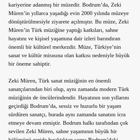
kariyerine adanmış bir müzedir. Bodrum
’
da, Zeki
Müren
’
in yıllarca yaşadığı evin 2000 yılında müzeye
dönüştürülmesiyle ziyarete açılmıştır. Bu müze, Zeki
Müren
’
in Türk müziğine yaptığı katkıları, sahne
hayatını ve kişisel yaşamına dair izleri barındıran
önemli bir kültürel merkezdir. Müze, Türkiye
’
nin
sanat ve kültür mirasına olan katkısı nedeniyle büyük
bir öneme sahiptir.
Zeki Müren, Türk sanat müziğinin en önemli
sanatçılarından biri olup, aynı zamanda modern Türk
müziğinin de öncülerindendir. Hayatının son yıllarını
geçirdiği Bodrum
’
da, sessiz ve huzurlu bir yaşam
sürdüren sanatçı, burada aynı zamanda sanatını icra
etmeye devam etmiştir. Bodrum halkı tarafından çok
sevilen Zeki Müren, sahne yaşamının büyük bir
bölümünü geride bıraktıktan sonra Bodrum
’
daki