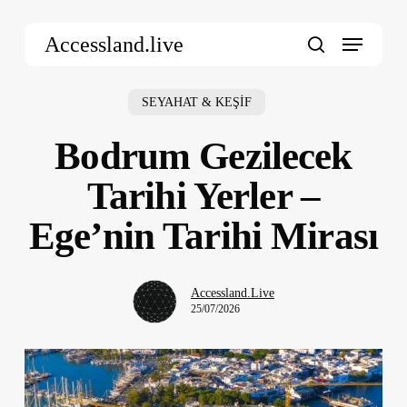
Skip
Menu
to
Accessland.live
main
search
content
SEYAHAT & KEŞİF
Bodrum Gezilecek
Tarihi Yerler –
Ege’nin Tarihi Mirası
Accessland.Live
25/07/2026