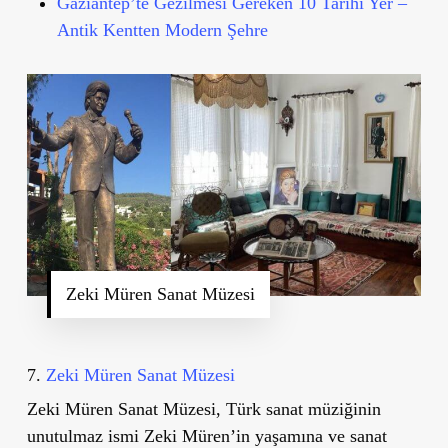
Gaziantep’te Gezilmesi Gereken 10 Tarihi Yer –
Antik Kentten Modern Şehre
Zeki Müren Sanat Müzesi
7.
Zeki Müren Sanat Müzesi
Zeki Müren Sanat Müzesi
, Türk sanat müziğinin
unutulmaz ismi Zeki Müren
’
in yaşamına ve sanat