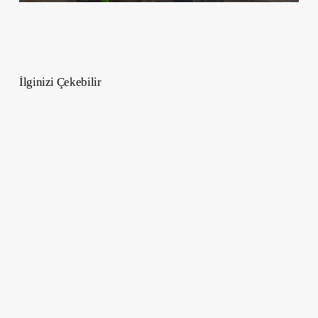
İlginizi Çekebilir
Dijital
Amnezinin
Yükselişi
–
Teknolojinin
Etkisi
İle
Düşünmekten
Aramaya
Geçiş