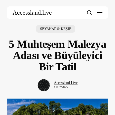
Skip
Menu
to
Accessland.live
main
search
content
SEYAHAT & KEŞİF
5 Muhteşem Malezya
Adası ve Büyüleyici
Bir Tatil
Accessland.Live
11/07/2025