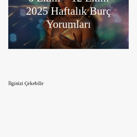
2025 Haftalık Burç
Yorumları
İlginizi Çekebilir
Bahar
Dopamin
Menüsü
Nedir,
Nasıl
Oluşturulur?