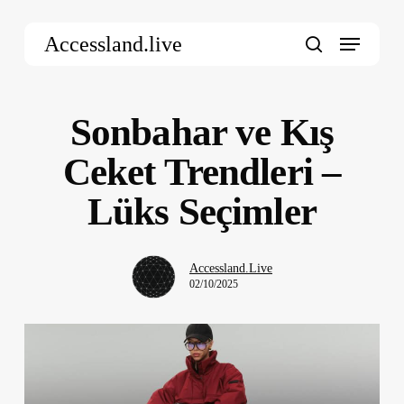
Skip
Menu
to
Accessland.live
main
search
content
Sonbahar ve Kış
Ceket Trendleri –
Lüks Seçimler
Accessland.Live
02/10/2025