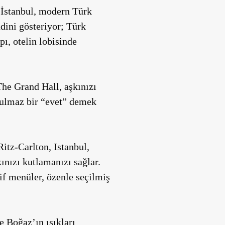
, İstanbul, modern Türk
ndini gösteriyor;
Türk
apı
, otelin lobisinde
The Grand Hall
, aşkınızı
tulmaz bir “evet” demek
Ritz-Carlton, Istanbul
,
ınızı kutlamanızı sağlar.
if menüler, özenle seçilmiş
e Boğaz’ın ışıkları