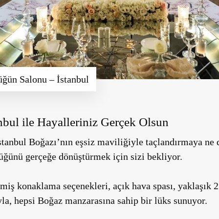
üğün Salonu – İstanbul
anbul ile Hayalleriniz Gerçek Olsun
İstanbul Boğazı’nın eşsiz maviliğiyle taçlandırmaya ne
düğünü gerçeğe dönüştürmek için sizi bekliyor.
enmiş konaklama seçenekleri, açık hava spası, yaklaşık
2
yla
, hepsi Boğaz manzarasına sahip bir lüks sunuyor.