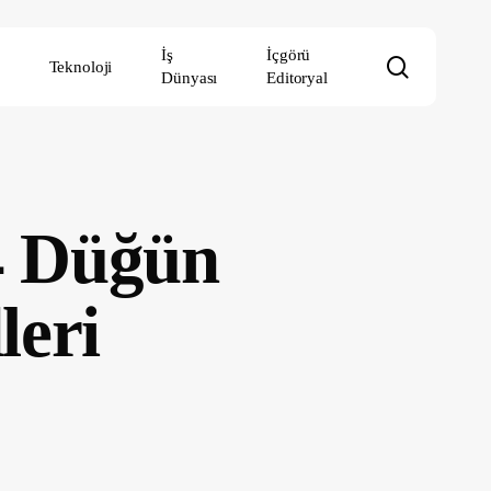
İş
İçgörü
search
Teknoloji
Dünyası
Editoryal
4 Düğün
leri