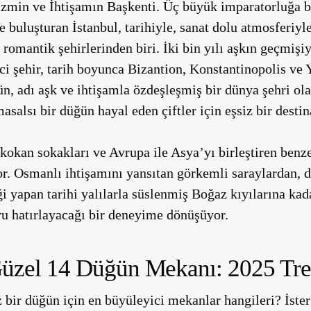
zmin ve İhtişamın Başkenti. Üç büyük imparatorluğa b
e buluşturan İstanbul, tarihiyle, sanat dolu atmosferiyl
romantik şehirlerinden biri. İki bin yılı aşkın geçmişi
ci şehir, tarih boyunca Bizantion, Konstantinopolis ve 
n, adı aşk ve ihtişamla özdeşleşmiş bir dünya şehri ola
asalsı bir düğün hayal eden çiftler için eşsiz bir desti
h kokan sokakları ve Avrupa ile Asya’yı birleştiren ben
r. Osmanlı ihtişamını yansıtan görkemli saraylardan, d
 yapan tarihi yalılarla süslenmiş Boğaz kıyılarına kad
yu hatırlayacağı bir deneyime dönüşüyor.
Güzel 14 Düğün Mekanı: 2025 Tre
 bir düğün için en büyüleyici mekanlar hangileri? İster