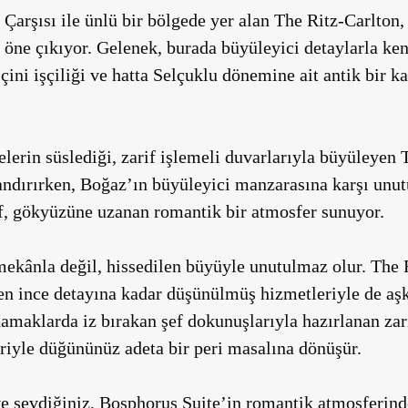
r Çarşısı ile ünlü bir bölgede yer alan The Ritz-Carlton
 öne çıkıyor. Gelenek, burada büyüleyici detaylarla ke
çini işçiliği ve hatta Selçuklu dönemine ait antik bir k
elerin süslediği, zarif işlemeli duvarlarıyla büyüleyen
landırırken, Boğaz’ın büyüleyici manzarasına karşı unu
f
, gökyüzüne uzanan romantik bir atmosfer sunuyor.
mekânla değil, hissedilen büyüyle unutulmaz olur.
The 
en ince detayına kadar düşünülmüş hizmetleriyle de aşk
damaklarda iz bırakan şef dokunuşlarıyla hazırlanan zar
riyle düğününüz adeta bir peri masalına dönüşür.
e sevdiğiniz,
Bosphorus Suite
’in romantik atmosferind