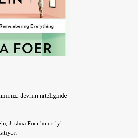
ramımızı devrim niteliğinde
ein
, Joshua Foer’ın en iyi
latıyor.