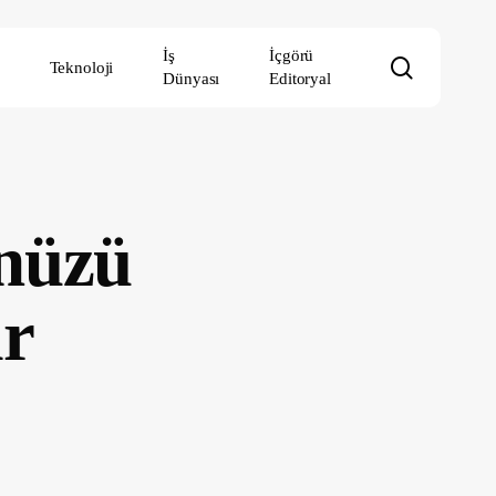
İş
İçgörü
search
Teknoloji
Dünyası
Editoryal
nüzü
ar