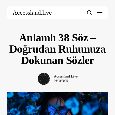
Skip
Menu
to
Accessland.live
main
search
content
Anlamlı 38 Söz –
Doğrudan Ruhunuza
Dokunan Sözler
Accessland.Live
06/08/2025