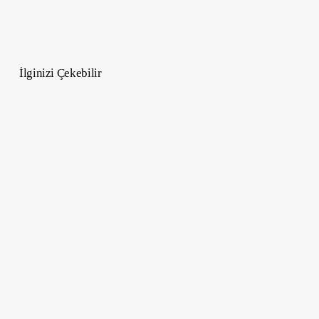
İlginizi Çekebilir
Jeff
Bezos
2045
Uzay
Vizyonu
–
Milyonlar
Uzayda
Yaşayacak