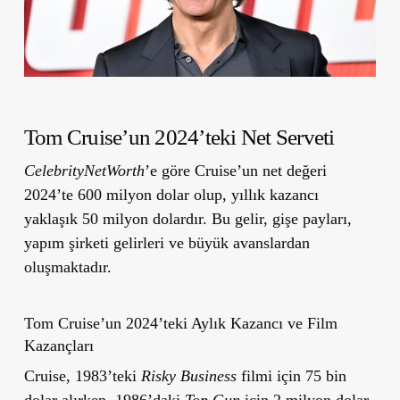
Tom Cruise
’
un 2024
’
teki Net Serveti
CelebrityNetWorth
’e göre Cruise’un net değeri
2024’te 600 milyon dolar olup, yıllık kazancı
yaklaşık 50 milyon dolardır. Bu gelir, gişe payları,
yapım şirketi gelirleri ve büyük avanslardan
oluşmaktadır.
Tom Cruise
’
un 2024
’
teki Aylık Kazancı ve Film
Kazançları
Cruise, 1983’teki
Risky Business
filmi için 75 bin