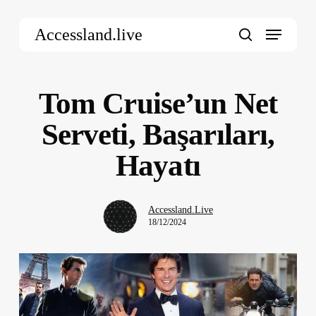
Skip
Menu
to
Accessland.live
main
search
content
Tom Cruise’un Net
Serveti, Başarıları,
Hayatı
Accessland.Live
18/12/2024