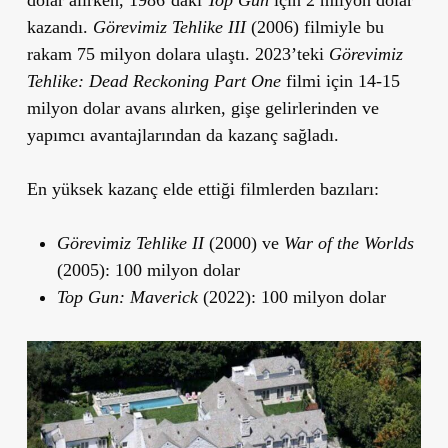
dolar alırken, 1986’daki
Top Gun
için 2 milyon dolar
kazandı.
G
ö
revimiz Tehlike III
(2006) filmiyle bu
rakam 75 milyon dolara ulaştı. 2023’teki
G
ö
revimiz
Tehlike: Dead Reckoning Part One
filmi için 14-15
milyon dolar avans alırken, gişe gelirlerinden ve
yapımcı avantajlarından da kazanç sağladı.
En yüksek kazanç elde ettiği filmlerden bazıları:
G
ö
revimiz Tehlike II
(2000) ve
War of the Worlds
(2005): 100 milyon dolar
Top Gun: Maverick
(2022): 100 milyon dolar