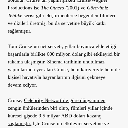
Productions
ise
The Others
(2001) ve
G
ö
revimiz
Tehlike
serisi gibi eleştirmenlerce beğenilen filmleri
ve dizileri üretmiş, bu da servetine büyük katkı
sağlamıştır.
Tom Cruise’un net serveti
, yıllar boyunca elde ettiği
başarılarla birlikte 600 milyon dolar gibi etkileyici bir
rakama ulaşmıştır. Sinema tarihinin unutulmaz
yapımlarında yer alan Cruise, hem kariyeriyle hem de
kişisel hayatıyla hayranlarının ilgisini çekmeye
devam ediyor.
Cruise,
C
elebrity Networth’e göre
dünyanın en
zengin ünlülerinden biri olup, filmleri yıllar içinde
küresel gişede 9.5 milyar ABD doları kazanç
sağlamıştır.
İşte Cruise’un etkileyici servetine ve