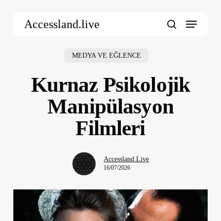
Skip
Menu
to
Accessland.live
main
search
content
MEDYA VE EĞLENCE
Kurnaz Psikolojik
Manipülasyon
Filmleri
Accessland.Live
16/07/2026