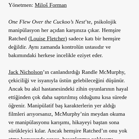
Yönetmen:
Miloš Forman
One Flew Over the Cuckoo’s Nest
’te, psikolojik
manipülasyon her açıdan karşınıza çıkar. Hemşire
Ratched (
Louise Fletcher
) sadece katı bir hemşire
değildir. Aynı zamanda kontrolün ustasıdır ve
bakımındaki herkese incelikle eziyet eder.
Jack Nicholson
’ın canlandırdığı Randle McMurphy,
çekiciliği ve isyanıyla üstün gelebileceğini düşünür.
Ancak bu akıl hastanesindeki zihin oyunlarının hayal
ettiğinden çok daha saptırılmış olduğunu kısa sürede
öğrenir. Manipülatif baş karakterlerin yer aldığı
filmleri arıyorsanız, McMurphy’nin meydan okuma
ve manipülasyonu karışımı, hikayeyi baştan sona
sürükleyici kılar. Ancak hemşire Ratched’ın onu yok
etme konusunda yavaş, hesaplanmış yaklaşımı,