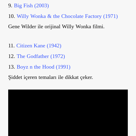
9.
Big Fish (2003)
10.
Willy Wonka & the Chocolate Factory (1971)
Gene Wilder ile orijinal Willy Wonka filmi.
11.
Citizen Kane (1942)
12.
The Godfather (1972)
13.
Boyz n the Hood (1991)
Şiddet içeren temaları ile dikkat çeker.