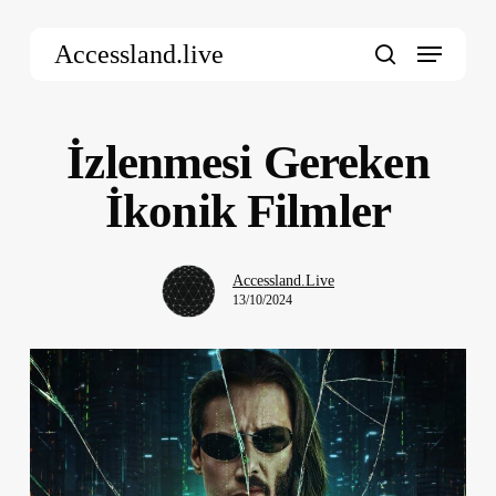
Skip
Menu
to
Accessland.live
main
search
content
İzlenmesi Gereken
İkonik Filmler
Accessland.Live
13/10/2024