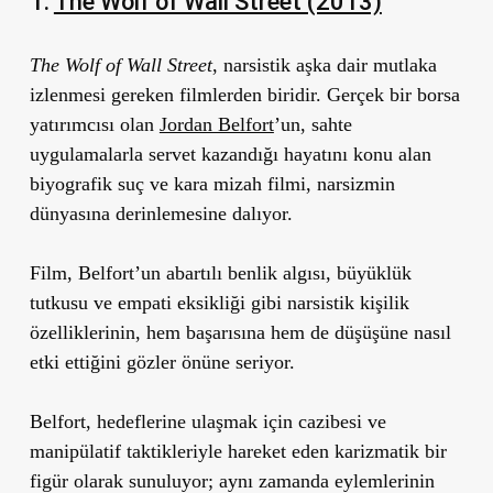
1.
The Wolf of Wall Street (2013)
The Wolf of Wall Street
,
narsistik aşka dair
mutlaka
izlenmesi gereken filmlerden biridir. Gerçek bir borsa
yatırımcısı olan
Jordan Belfort
’un, sahte
uygulamalarla servet kazandığı hayatını konu alan
biyografik suç ve kara mizah filmi, narsizmin
dünyasına derinlemesine dalıyor.
Film, Belfort’un abartılı benlik algısı, büyüklük
tutkusu ve empati eksikliği gibi narsistik kişilik
özelliklerinin, hem başarısına hem de düşüşüne nasıl
etki ettiğini gözler önüne seriyor.
Belfort, hedeflerine ulaşmak için cazibesi ve
manipülatif taktikleriyle hareket eden karizmatik bir
figür olarak sunuluyor; aynı zamanda eylemlerinin