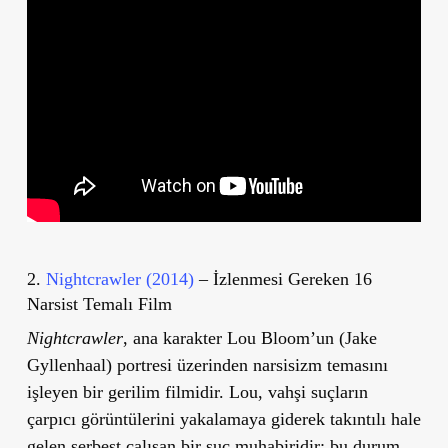
2.
Nightcrawler (2014)
– İzlenmesi Gereken 16
Narsist Temalı Film
Nightcrawler
, ana karakter Lou Bloom’un (Jake
Gyllenhaal) portresi üzerinden narsisizm temasını
işleyen bir gerilim filmidir. Lou, vahşi suçların
çarpıcı görüntülerini yakalamaya giderek takıntılı hale
gelen serbest çalışan bir suç muhabiridir; bu durum,