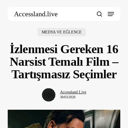
Skip
Menu
to
Accessland.live
main
search
content
MEDYA VE EĞLENCE
İzlenmesi Gereken 16
Narsist Temalı Film –
Tartışmasız Seçimler
Accessland.Live
30/03/2026