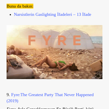
Buna da bakın:
Narsistlerin Gaslighting İfadeleri – 13 İfade
9.
Fyre:The Greatest Party That Never Happened
(2019)
Fyre: Asla Gerçekleşmeyen En Büyük Parti
, kötü