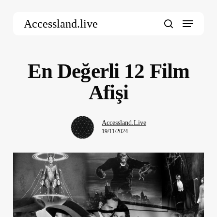
Skip
Menu
to
Accessland.live
main
search
content
En Değerli 12 Film
Afişi
Accessland.Live
19/11/2024