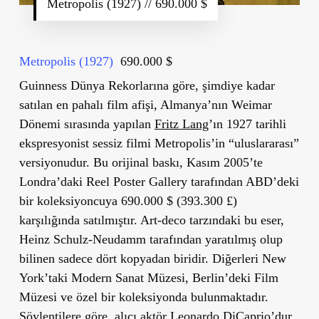
Metropolis (1927) // 690.000 $
Metropolis (1927)
690.000 $
Guinness Dünya Rekorlarına
göre, şimdiye kadar
satılan en pahalı film afişi, Almanya’nın Weimar
Dönemi sırasında yapılan
Fritz Lang
’ın 1927 tarihli
ekspresyonist sessiz filmi Metropolis’in “uluslararası”
versiyonudur. Bu orijinal baskı, Kasım 2005’te
Londra’daki Reel Poster Gallery tarafından ABD’deki
bir koleksiyoncuya 690.000 $ (393.300 £)
karşılığında satılmıştır. Art-deco tarzındaki bu eser,
Heinz Schulz-Neudamm tarafından yaratılmış olup
bilinen sadece dört kopyadan biridir. Diğerleri New
York’taki Modern Sanat Müzesi, Berlin’deki Film
Müzesi ve özel bir koleksiyonda bulunmaktadır.
Söylentilere göre, alıcı aktör Leonardo DiCaprio’dur.