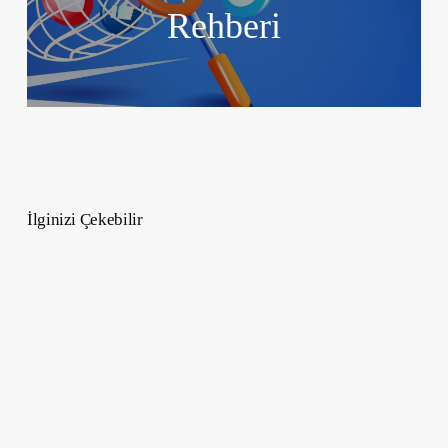
Rehberi
İlginizi Çekebilir
Barbie
Şirketinin
Büyüleyici
Hikayesi
–
Bir
Girişim
Başarısı